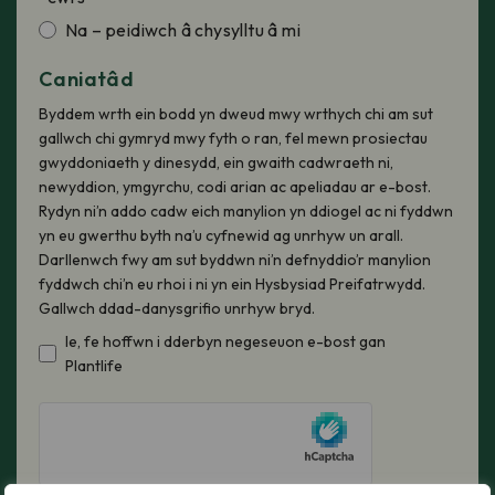
Na – peidiwch â chysylltu â mi
Caniatâd
Byddem wrth ein bodd yn dweud mwy wrthych chi am sut
gallwch chi gymryd mwy fyth o ran, fel mewn prosiectau
gwyddoniaeth y dinesydd, ein gwaith cadwraeth ni,
newyddion, ymgyrchu, codi arian ac apeliadau ar e-bost.
Rydyn ni’n addo cadw eich manylion yn ddiogel ac ni fyddwn
yn eu gwerthu byth na’u cyfnewid ag unrhyw un arall.
Darllenwch fwy am sut byddwn ni’n defnyddio’r manylion
fyddwch chi’n eu rhoi i ni yn ein Hysbysiad Preifatrwydd.
Gallwch ddad-danysgrifio unrhyw bryd.
Ie, fe hoffwn i dderbyn negeseuon e-bost gan
Plantlife
hCaptcha