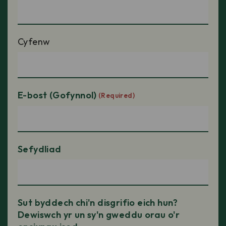
Cyfenw
E-bost (Gofynnol)
(Required)
Sefydliad
Sut byddech chi'n disgrifio eich hun?
Dewiswch yr un sy'n gweddu orau o'r