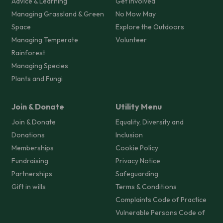
Advice & Learning
Get Involved
Managing Grassland & Green
No Mow May
Space
Explore the Outdoors
Managing Temperate
Volunteer
Rainforest
Managing Species
Plants and Fungi
Join & Donate
Utility Menu
Join & Donate
Equality, Diversity and
Donations
Inclusion
Memberships
Cookie Policy
Fundraising
Privacy Notice
Partnerships
Safeguarding
Gift in wills
Terms & Conditions
Complaints Code of Practice
Vulnerable Persons Code of