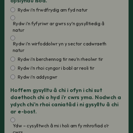
opsiynau isod.
Rydw i’n frwdfrydig am fyd natur
Rydw i’n fyfyriwr ar gwrs sy’n gysylltiedig â
natur
Rydw i’n wirfoddolwr yn y sector cadwraeth
natur
Rydw i’n berchennog tir neu’n rheolwr tir
Rydw i’n rhoi cyngor i bobl ar reoli tir
Rydw i’n addysgwr
Hoffem gysylltu â chi i ofyn i chi sut
daethoch chi o hyd i'r cwrs yma. Nodwch a
ydych chi'n rhoi caniatâd i ni gysylltu â chi
ar e-bost.
Ydw – cysylltwch â mi i holi am fy mhrofiad o’r
cwrs