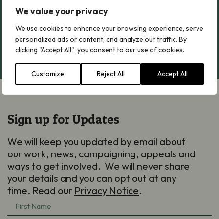
We value your privacy
Cofrestrwch nawr
We use cookies to enhance your browsing experience, serve
personalized ads or content, and analyze our traffic. By
clicking "Accept All", you consent to our use of cookies.
Customize
Reject All
Accept All
Sign up for Updates
We will keep you updated by email about
our work, news, campaigning, appeals and
ways to get involved. We will never share
your details and you can opt out at any
time. Read our
Privacy Notice
.
First