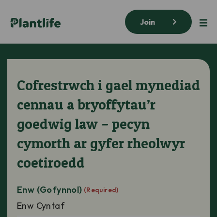
Join
Cofrestrwch i gael mynediad
cennau a bryoffytau’r
goedwig law – pecyn
cymorth ar gyfer rheolwyr
coetiroedd
Enw (Gofynnol)
(Required)
Enw Cyntaf