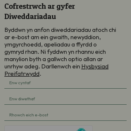
Cofrestrwch ar gyfer
Diweddariadau
Byddwn yn anfon diweddariadau atoch chi
ar e-bost am ein gwaith, newyddion,
ymgyrchoedd, apeliadau a ffyrdd o
gymryd rhan. Ni fyddwn yn rhannu eich
manylion byth a gallwch optio allan ar
unrhyw adeg. Darllenwch ein
Hysbysiad
Preifatrwydd
.
Enw
cyntaf
Enw
(Required)
diwethaf
e-
(Required)
bost
hCaptcha