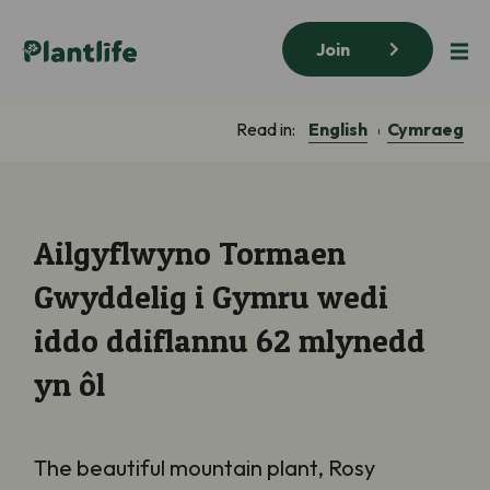
Join
English
Cymraeg
Read in:
Ailgyflwyno Tormaen
Gwyddelig i Gymru wedi
iddo ddiflannu 62 mlynedd
yn ôl
The beautiful mountain plant, Rosy