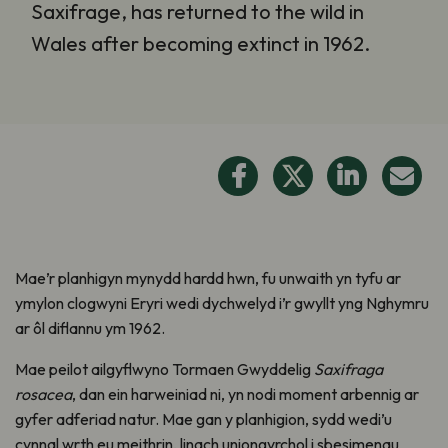
Saxifrage, has returned to the wild in
Wales after becoming extinct in 1962.
Mae’r planhigyn mynydd hardd hwn, fu unwaith yn tyfu ar
ymylon clogwyni Eryri wedi dychwelyd i’r gwyllt yng Nghymru
ar ôl diflannu ym 1962.
Mae peilot ailgyflwyno Tormaen Gwyddelig
Saxifraga
rosacea
, dan ein harweiniad ni, yn nodi moment arbennig ar
gyfer adferiad natur. Mae gan y planhigion, sydd wedi’u
cynnal wrth eu meithrin, linach uniongyrchol i sbesimenau