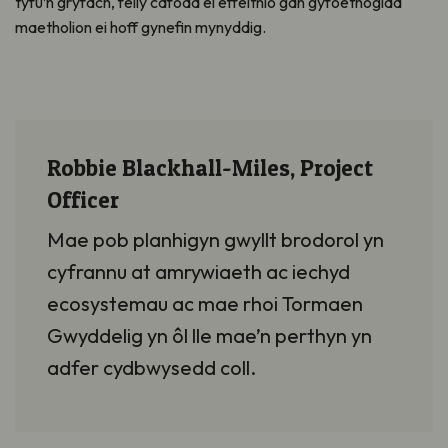
tyfu’n gryfach, felly cafodd ei effeithio gan gyfoethogiad
maetholion ei hoff gynefin mynyddig.
Robbie Blackhall-Miles, Project
Officer
Mae pob planhigyn gwyllt brodorol yn
cyfrannu at amrywiaeth ac iechyd
ecosystemau ac mae rhoi Tormaen
Gwyddelig yn ôl lle mae’n perthyn yn
adfer cydbwysedd coll.