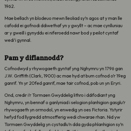
1962.
Mae bellach yn blodeuo mewn lleoliad sy’n agos at y man lle
cafodd ei gofnodi ddiwethaf yn y gwyllt – ac mae cynlluniau
ar y gweill i gynyddu ei niferoedd nawr bod y peilot cyntaf
wedi’i gynnal.
Pam y diflannodd?
Cofnodwyd y rhywogaeth gyntaf yng Nghymru yn 1796 gan
J.W. Griffith (Clark, 1900) ac mae hyd at bum cofnod o’r 19eg
ganrif. Yn yr 20fed ganrif, mae tair cofnod, pob un yn Eryri.
Ond, credir i’r Tormaen Gwyddelig lithro i ddifodiant yng
Nghymru, yn bennaf o ganlyniad i selogion planhigion gasglu’r
rhywogaeth yn ormodol, yn enwedig yn oes Fictoria. Ystyrir
hefyd fod llygredd atmosfferig wedi chwarae rhan. Nid yw
Tormaen Gwyddelig yn cystadlu’n dda gyda phlanhigion sy’n