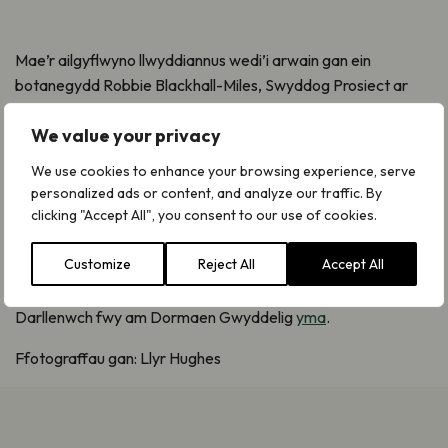
Mae’r ailgyflwyno llwyddiannus wedi’i arwain gan ein
botanegydd Robbie Blackhall-Miles, Swyddog Prosiect ar
gyfer prosiect partneriaeth cadwraeth Tlysau Mynydd Eryri
We value your privacy
sy’n anelu at sicrhau dyfodol rhai o’n planhigion a’n
creaduriaid di-asgwrn-cefn alpaidd prinnaf yng Nghymru.
We use cookies to enhance your browsing experience, serve
personalized ads or content, and analyze our traffic. By
Digwyddodd yr allblannu ar dir y gofelir amdano gan yr
clicking "Accept All", you consent to our use of cookies.
Ymddiriedolaeth Genedlaethol ac yn y misoedd i ddod bydd
botanegwyr yn cynnal arolygon i sefydlu’r mannau gorau i
Customize
Reject All
Accept All
ailgyflwyno’r rhywogaeth yn llawn i’r gwyllt.
Darllenwch fwy am Dormaen Gwyddelig
yma
.
Ffotograffau gan: Llyr Hughes