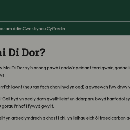
au am ddim
Cwestiynau Cyffredin
i Di Dor
?
 Mai Di Dor sy’n annog pawb i gadw’r peiriant torri gwair, gadael i
ws.
rri’ch lawnt (neu ran fach ohoni hyd yn oed) a gwnewch fwy drwy w
! Gall hyd yn oed y darn gwyllt lleiaf un ddarparu bwyd hanfodol s
gorau i’r haf i fywyd gwyllt.
llt yn arbed ymdrech a chost i chi, yn lleihau eich ôl troed carbon ac