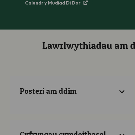
Calendr y Mudiad Di Dor
Lawrlwythiadau am 
Posteri am ddim
Cyfryngau cymdeithasol