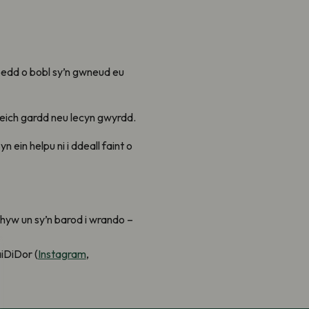
oedd o bobl sy’n gwneud eu
 eich gardd neu lecyn gwyrdd.
ein helpu ni i ddeall faint o
hyw un sy’n barod i wrando –
iDiDor (
Instagram
,