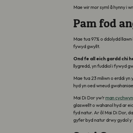
Mae wir mor syml â hynny i wn
Pam fod an
Mae tua 97% o ddolydd llawn 
fywyd gwyllt.
Ond fe all eich gardd chi h
llygredd, yn fuddiol i fywyd g
Mae tua 23 miliwn o erddi yn y
hyd yn oed wneud gwahaniae
Mai Di Dor yw’r
man cychwyn p
glaswellt o wahanol hyd ar ei
fyd natur. Ar ôl Mai Di Dor, d
gyfer byd natur drwy gydol y