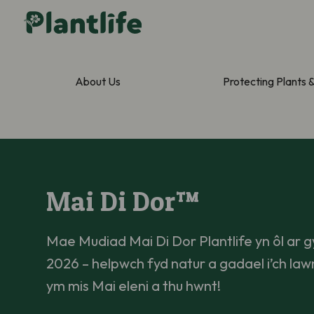
About Us
Protecting Plants 
Mai Di Dor™
Mae Mudiad Mai Di Dor Plantlife yn ôl ar g
2026 – helpwch fyd natur a gadael i’ch law
ym mis Mai eleni a thu hwnt!