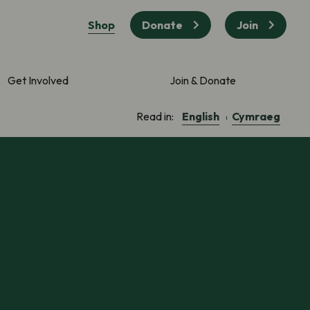
Shop
Donate
Join
Get Involved
Join & Donate
English
Cymraeg
Read in: