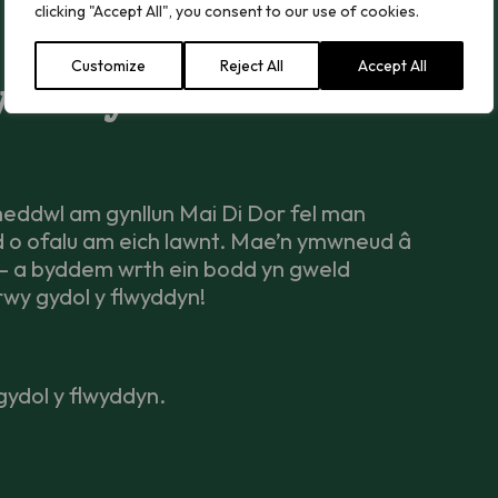
clicking "Accept All", you consent to our use of cookies.
Customize
Reject All
Accept All
yn Fwy na Dim Ond Mis
meddwl am gynllun Mai Di Dor fel man
dd o ofalu am eich lawnt. Mae’n ymwneud â
ch – a byddem wrth ein bodd yn gweld
drwy gydol y flwyddyn!
gydol y flwyddyn.