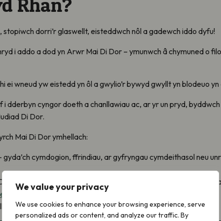
yd Rhan?
 stopiwch dorri’r glaswellt, eisteddwch nôl a gadewch iddo dyfu!
ryd i addo a dod yn Arwr Mai Di Dor – ymunwch â chymuned o fil
i ei wneud yw eistedd yn ôl a gwylio’r bywyd gwyllt yn blodeuo yn
i dderbyn cyngor doeth a chanllawiau ac, ar yr un pryd, byddwch yn 
Mudiad Di Dor.
yrch Mai Di Dor ymhellach:
 gyda’ch cymdogion, ffrindiau, ar gyfryngau cymdeithasol neu unr
or ar y cyfryngau cymdeithasol, gan ein tagio ni a defnyddio #Ma
We value your privacy
kedIn
a
TikTok
)
We use cookies to enhance your browsing experience, serve
rydych chi’n ei helpu yn eich gardd
personalized ads or content, and analyze our traffic. By