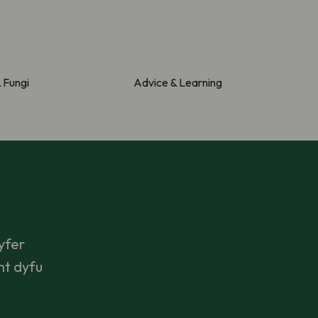
& Fungi
Advice & Learning
yfer
nt dyfu