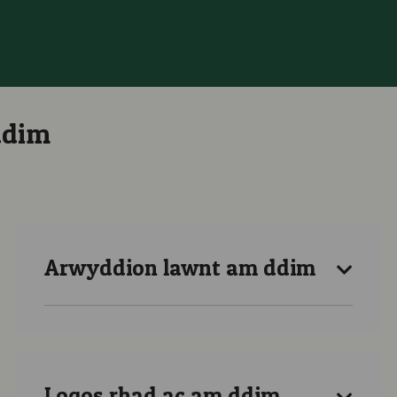
ddim
Arwyddion lawnt am ddim
Logos rhad ac am ddim