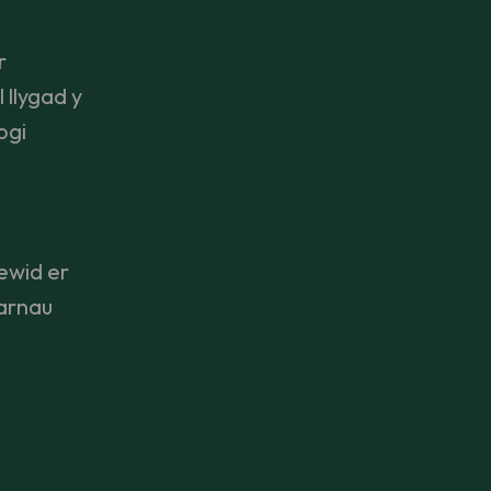
r
 llygad y
ogi
ewid er
arnau