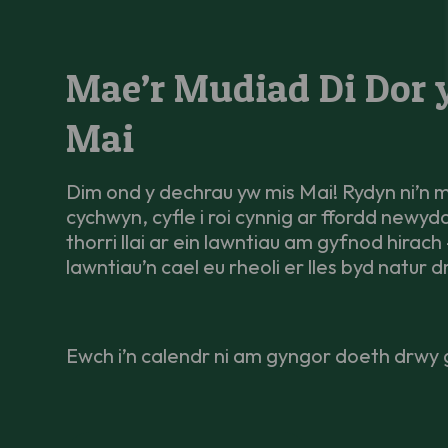
Mae’r Mudiad Di Dor 
Mai
Dim ond y dechrau yw mis Mai! Rydyn ni’n 
cychwyn, cyfle i roi cynnig ar ffordd newy
thorri llai ar ein lawntiau am gyfnod hira
lawntiau’n cael eu rheoli er lles byd natur 
Ewch i’n calendr ni am gyngor doeth drwy 