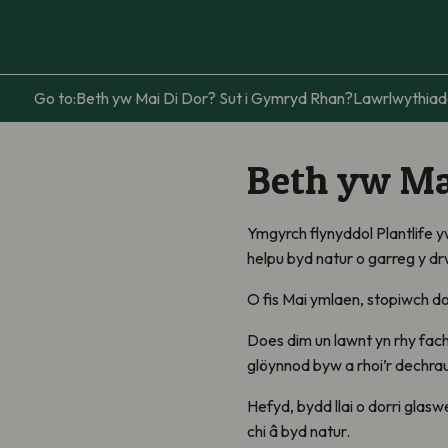
Go to:
Beth yw Mai Di Dor?
Sut i Gymryd Rhan?
Lawrlwythiad
Beth yw
Ma
Ymgyrch flynyddol Plantlife yw
helpu byd natur o garreg y dr
O fis Mai ymlaen, stopiwch do
Does dim un lawnt yn rhy fach
glöynnod byw a rhoi’r dechrau 
Hefyd, bydd llai o dorri glaswe
chi â byd natur.