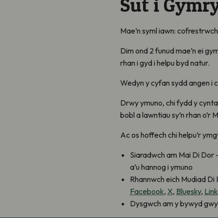
Sut i Gymr
Mae’n syml iawn: cofrestrwch,
Dim ond 2 funud mae’n ei gym
rhan i gyd i helpu byd natur.
Wedyn y cyfan sydd angen i ch
Drwy ymuno, chi fydd y cyntaf 
bobl a lawntiau sy’n rhan o’r 
Ac os hoffech chi helpu’r ymg
Siaradwch am Mai Di Dor –
a’u hannog i ymuno
Rhannwch eich Mudiad Di D
Facebook
,
X
,
Bluesky
,
Lin
Dysgwch am y bywyd gwyllt 