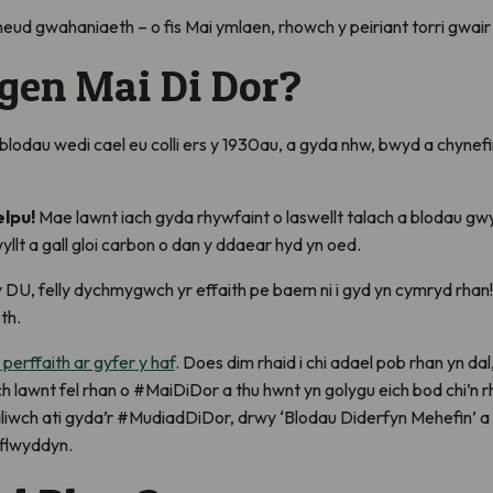
eud gwahaniaeth – o fis Mai ymlaen, rhowch y peiriant torri gwair
gen Mai Di Dor?
blodau wedi cael eu colli ers y 1930au, a gyda nhw, bwyd a chynef
elpu!
Mae lawnt iach gyda rhywfaint o laswellt talach a blodau gwyllt
wyllt a gall gloi carbon o dan y ddaear hyd yn oed.
 DU, felly dychmygwch yr effaith pe baem ni i gyd yn cymryd rhan! G
th.
erffaith ar gyfer y haf
. Does dim rhaid i chi adael pob rhan yn d
ch lawnt fel rhan o #MaiDiDor a thu hwnt yn golygu eich bod chi’n r
aliwch ati gyda’r #MudiadDiDor, drwy ‘Blodau Diderfyn Mehefin’ a th
 flwyddyn.