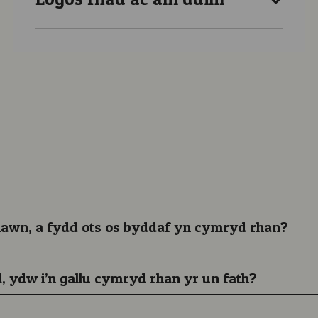
 iawn, a fydd ots os byddaf yn cymryd rhan?
, ydw i’n gallu cymryd rhan yr un fath?