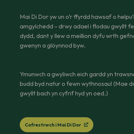
Mai Di Dor yw un o’r ffyrdd hawsaf o helpu’
amgylchedd – drwy adael i flodau gwyllt fel
dydd, dant y llew a meillion dyfu wrth gefn
gwenyn a glöynnod byw.
Ymunwch a gwyliwch eich gardd yn trawsn
budd byd natur o fewn wythnosau! (Mae d
gwyllt bach yn cyfrif hyd yn oed.)
Cofrestrwch i Mai Di Dor