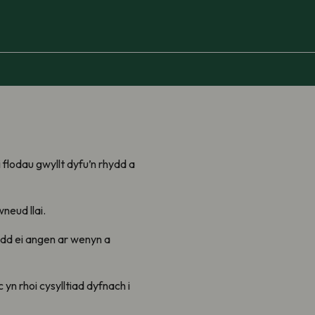
 flodau gwyllt dyfu’n rhydd a
neud llai.
ydd ei angen ar wenyn a
 yn rhoi cysylltiad dyfnach i