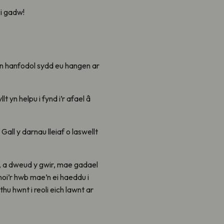
 i gadw!
in hanfodol sydd eu hangen ar
 yn helpu i fynd i’r afael â
all y darnau lleiaf o laswellt
al, a dweud y gwir, mae gadael
hoi’r hwb mae’n ei haeddu i
u hwnt i reoli eich lawnt ar