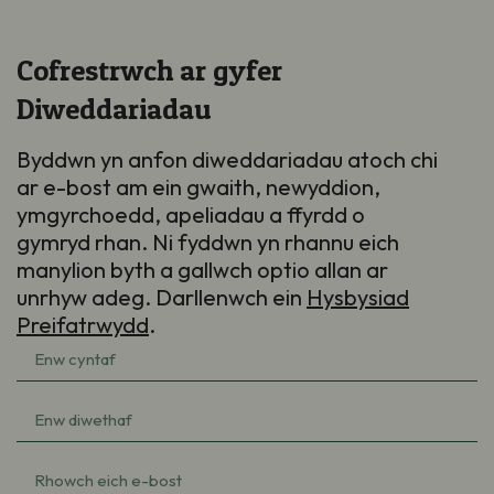
Cofrestrwch ar gyfer
Diweddariadau
Byddwn yn anfon diweddariadau atoch chi
ar e-bost am ein gwaith, newyddion,
ymgyrchoedd, apeliadau a ffyrdd o
gymryd rhan. Ni fyddwn yn rhannu eich
manylion byth a gallwch optio allan ar
unrhyw adeg. Darllenwch ein
Hysbysiad
Preifatrwydd
.
Enw
cyntaf
Enw
(Required)
diwethaf
e-
(Required)