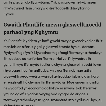
a’n lles, ac yn cloi llygryddion. Yn bwysig iawn hefyd, maen
nhw’n cynnal rhan unigryw o dreftadaeth ddiwylliannol
Cymru.
Gwaith Plantlife mewn glaswelltiroedd
parhaol yng Nghymru
Yn Plantlife, byddem yn hoffi gweld mwy o gydnabyddiaeth i’r
manteision niferus y gall y glaswelltiroedd hyn eu darparu.
Rydyn ni’n gofyn i’r Llywodraeth gefnogi ffermwyr a rheolwyr
tir i addasu eu harferion ffermio. Hefyd, i’r llywodraeth
gynorthwyo ffermydd i adfer a chynnal glaswelltiroedd llawn
rhywogaethau. Yn anffodus, yn y gorffennol, mae adfer
glaswelltiroedd wedi arwain at gyfraddau talu is o gymharu,
er enghraifft, â chymorth i ffermydd âr. Mae angen i’r cynllun
newydd fod yn economaidd hyfyw er mwyn i bob ffermwr
ymuno ag ef. Bydd yn bwysig bod cyngor da ar gael i
ffermwyr a rheolwyr tir i gael mynediad at y cynlluniau hyn, eu
defnyddio a’u rheoli.