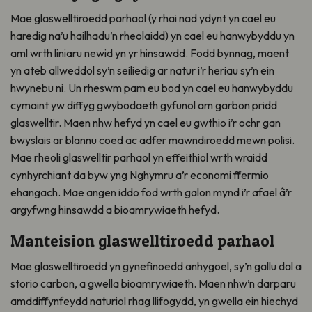
Mae glaswelltiroedd parhaol (y rhai nad ydynt yn cael eu
haredig na’u hailhadu’n rheolaidd) yn cael eu hanwybyddu yn
aml wrth liniaru newid yn yr hinsawdd. Fodd bynnag, maent
yn ateb allweddol sy’n seiliedig ar natur i’r heriau sy’n ein
hwynebu ni. Un rheswm pam eu bod yn cael eu hanwybyddu
cymaint yw diffyg gwybodaeth gyfunol am garbon pridd
glaswelltir. Maen nhw hefyd yn cael eu gwthio i’r ochr gan
bwyslais ar blannu coed ac adfer mawndiroedd mewn polisi.
Mae rheoli glaswelltir parhaol yn effeithiol wrth wraidd
cynhyrchiant da byw yng Nghymru a’r economi ffermio
ehangach. Mae angen iddo fod wrth galon mynd i’r afael â’r
argyfwng hinsawdd a bioamrywiaeth hefyd.
Manteision glaswelltiroedd parhaol
Mae glaswelltiroedd yn gynefinoedd anhygoel, sy’n gallu dal a
storio carbon, a gwella bioamrywiaeth. Maen nhw’n darparu
amddiffynfeydd naturiol rhag llifogydd, yn gwella ein hiechyd