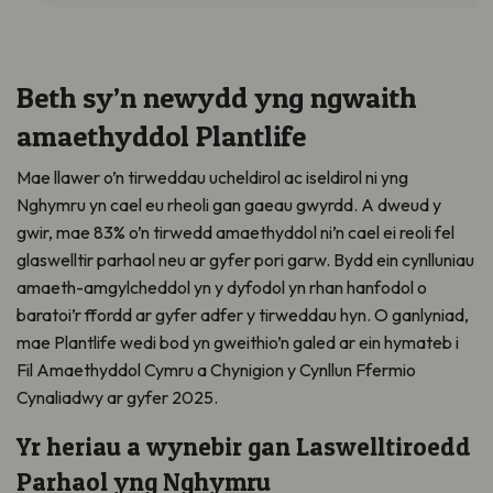
Beth sy’n newydd yng ngwaith
amaethyddol Plantlife
Mae llawer o’n tirweddau ucheldirol ac iseldirol ni yng
Nghymru yn cael eu rheoli gan gaeau gwyrdd. A dweud y
gwir, mae 83% o’n tirwedd amaethyddol ni’n cael ei reoli fel
glaswelltir parhaol neu ar gyfer pori garw. Bydd ein cynlluniau
amaeth-amgylcheddol yn y dyfodol yn rhan hanfodol o
baratoi’r ffordd ar gyfer adfer y tirweddau hyn. O ganlyniad,
mae Plantlife wedi bod yn gweithio’n galed ar ein hymateb i
Fil Amaethyddol Cymru a Chynigion y Cynllun Ffermio
Cynaliadwy ar gyfer 2025.
Yr heriau a wynebir gan Laswelltiroedd
Parhaol yng Nghymru