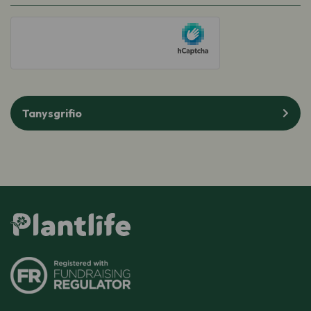
bost
hCaptcha
(Required)
Tanysgrifio