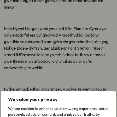
gweithio tuag at adfer glaswelltiroedd amaethyddol ein
hunain.
Mae Hywel Morgan wedi ymuno â thîm Plantlife Cymru yn
ddiweddar fel ein Cynghorydd Amaethyddol. Bydd yn
gweithio yn y dirwedd o amgylch ein gwarchodfa natur yng
Nghae Blaen-dyffryn, ger Llanbedr Pont Steffan. Mae’n
siarad â ffermwyr lleol ac yn ceisio deall beth yw’r camau
gweithredu mwyaf buddiol a chynaliadwy ar gyfer
cadwraeth glaswelltir.
Rydyn ni’n gobeithio, dros amser, y gallwn ni weithio llawer
mwy gyda’r gymuned ffermio yma. Bydd Plantlife yn chwilio
We value your privacy
am arian ar gyfer adfer glaswelltiroedd yn seiliedig ar y
cyfleoedd rydyn ni’n dod ar eu traws. Mae Hywel yn cyfrannu
We use cookies to enhance your browsing experience, serve
personalized ads or content, and analyze our traffic. By
gwybodaeth bersonol am ffermio a bydd yn cael