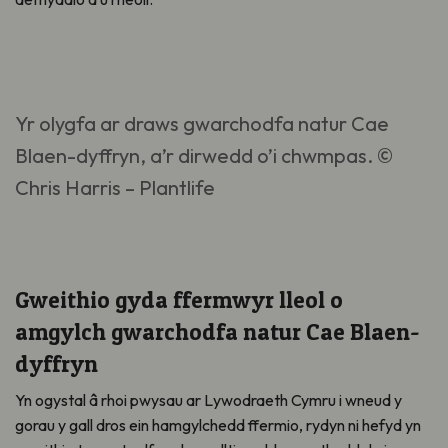
Yr olygfa ar draws gwarchodfa natur Cae
Blaen-dyffryn, a’r dirwedd o’i chwmpas. ©
Chris Harris – Plantlife
Gweithio gyda ffermwyr lleol o
amgylch gwarchodfa natur Cae Blaen-
dyffryn
Yn ogystal â rhoi pwysau ar Lywodraeth Cymru i wneud y
gorau y gall dros ein hamgylchedd ffermio, rydyn ni hefyd yn