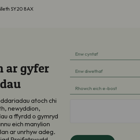
ynlleth SY20 8AX
Enw
cyntaf
 ar gyfer
Enw
(Required)
diwethaf
adau
e-
(Required)
bost
ddariadau atoch chi
hCaptcha
th, newyddion,
(Required)
au a ffyrdd o gymryd
annu eich manylion
llan ar unrhyw adeg.
iad Preifatrwydd
.