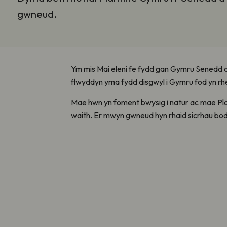
gwneud.
Ym mis Mai eleni fe fydd gan Gymru Senedd 
flwyddyn yma fydd disgwyl i Gymru fod yn rhe
Mae hwn yn foment bwysig i natur ac mae Plan
waith. Er mwyn gwneud hyn rhaid sicrhau bod l