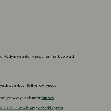
. Rydym yn anfon y papur briffio i bob plaid
n drwy e-bost, llythyr, cyfryngau
 ymgeiswyr yn eich ardal
fan hyn
.
edd 2026 – Cyswllt Amgylchedd Cymru