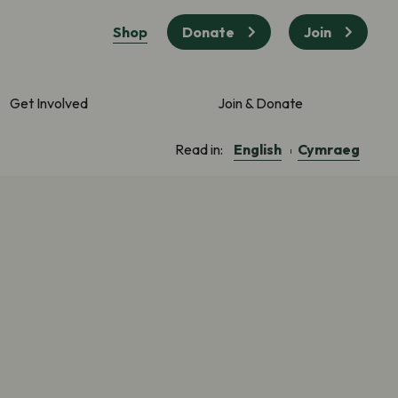
Shop
Donate
Join
Get Involved
Join & Donate
English
Cymraeg
Read in: