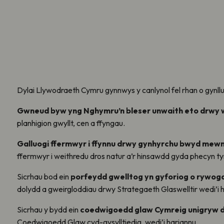
Dylai Llywodraeth Cymru gynnwys y canlynol fel rhan o gynll
Gwneud byw yng Nghymru’n bleser
unwaith eto drwy w
planhigion gwyllt, cen a ffyngau.
Galluogi ffermwyr i ffynnu
drwy gynhyrchu bwyd mewn du
ffermwyr i weithredu dros natur a’r hinsawdd gyda phecyn ty
Sicrhau bod ein
porfeydd gwelltog yn gyforiog o rywog
dolydd a gweirgloddiau drwy Strategaeth Glaswelltir wedi’i 
Sicrhau y bydd ein
coedwigoedd glaw Cymreig unigryw dal
Coedwigoedd Glaw cyd-gysylltiedig, wedi’i hariannu