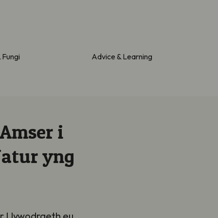
& Fungi
Advice & Learning
 Amser i
Natur yng
’r Llywodraeth eu