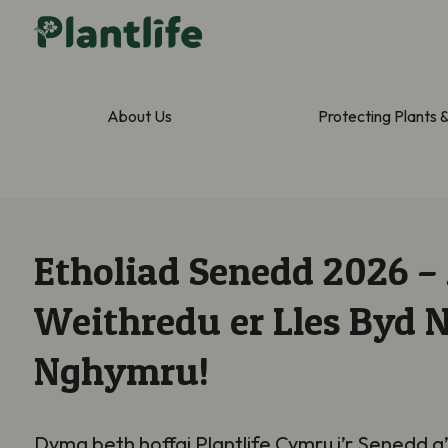
About Us
Protecting Plants 
Etholiad Senedd 2026 –
Weithredu er Lles Byd 
Nghymru!
Dyma beth hoffai Plantlife Cymru i’r Senedd a