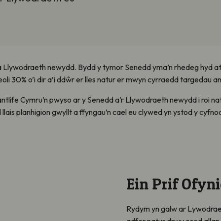
a Llywodraeth newydd. Bydd y tymor Senedd yma’n rhedeg hyd at
oli 30% o’i dir a’i ddŵr er lles natur er mwyn cyrraedd targedau
tlife Cymru’n pwyso ar y Senedd a’r Llywodraeth newydd i roi nat
lais planhigion gwyllt a ffyngau’n cael eu clywed yn ystod y cyfnod
Ein Prif Ofyn
Rydym yn galw ar Lywodraet
adfer natur drwy osod allan 