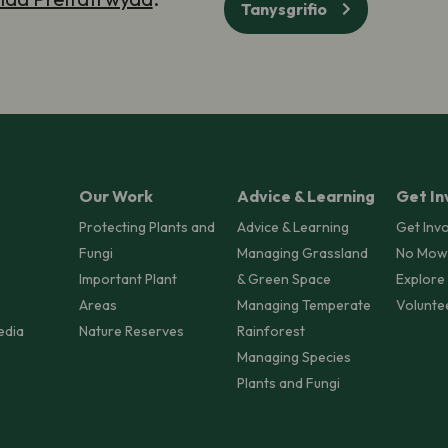
Tanysgrifio
Our Work
Advice & Learning
Get In
Protecting Plants and
Advice & Learning
Get Inv
Fungi
Managing Grassland
No Mow
Important Plant
& Green Space
Explore
Areas
Managing Temperate
Volunte
edia
Nature Reserves
Rainforest
Managing Species
Plants and Fungi