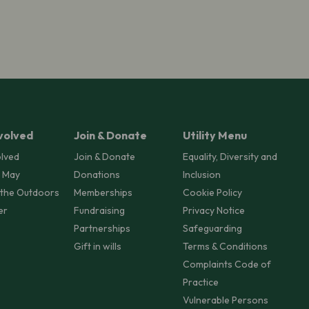
volved
Join & Donate
Utility Menu
olved
Join & Donate
Equality, Diversity and
 May
Donations
Inclusion
 the Outdoors
Memberships
Cookie Policy
er
Fundraising
Privacy Notice
Partnerships
Safeguarding
Gift in wills
Terms & Conditions
Complaints Code of
Practice
Vulnerable Persons