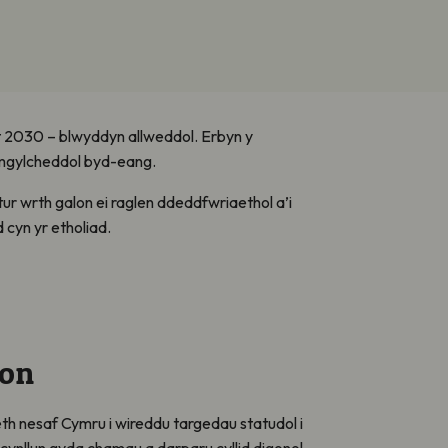
 2030 – blwyddyn allweddol. Erbyn y
 amgylcheddol byd-eang.
ur wrth galon ei raglen ddeddfwriaethol a’i
 cyn yr etholiad.
ion
h nesaf Cymru i wireddu targedau statudol i
cynllun gyda chamau a darparu cyllid digonol.