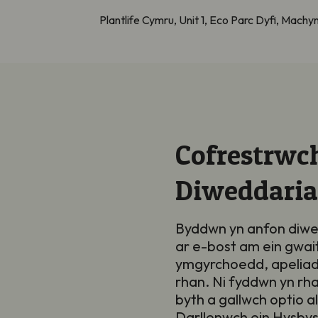
Plantlife Cymru, Unit 1, Eco Parc Dyfi, Mach
Cofrestrwch
Diweddari
Byddwn yn anfon diwe
ar e-bost am ein gwai
ymgyrchoedd, apeliad
rhan. Ni fyddwn yn rh
byth a gallwch optio a
Darllenwch ein
Hysbys