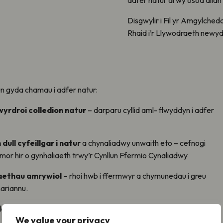
Disgwylir i Fil yr Amgylched
Rhaid i’r Llywodraeth newydd
un gyda chamau i adfer natur:
yrdroi colledion natur
– darparu cyllid aml- flwyddyn i adfer
ll cyfeillgar i natur
a chynaliadwy unwaith eto – cefnogi
mor hir o gynhaliaeth trwy’r Cynllun Ffermio Cynaliadwy
aethau amrywiol
– rhoi hwb i ffermwyr a chymunedau i greu
hariannu.
 yno ar gyfer ein plant
– cynhyrchu Strategaeth
We value your privacy