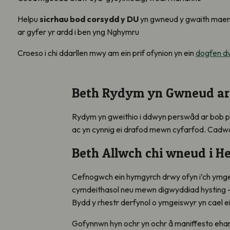
Helpu
sicrhau bod corsydd y DU
yn gwneud y gwaith maen 
ar gyfer yr ardd i ben yng Nghymru
Croeso i chi ddarllen mwy am ein prif ofynion yn ein
dogfen d
Beth Rydym yn Gwneud ar 
Rydym yn gweithio i ddwyn perswâd ar bob pla
ac yn cynnig ei drafod mewn cyfarfod. Cadwc
Beth Allwch chi wneud i H
Cefnogwch ein hymgyrch drwy ofyn i’ch ymgei
cymdeithasol neu mewn digwyddiad hysting – p
Bydd y rhestr derfynol o ymgeiswyr yn cael e
Gofynnwn hyn ochr yn ochr â maniffesto eh