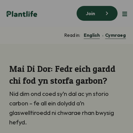
Join
English
Cymraeg
Read in:
Mai Di Dor: Fedr eich gardd
chi fod yn storfa garbon?
Nid dim ond coed sy’n dal ac yn storio
carbon – fe all ein dolydd a’n
glaswelltiroedd ni chwarae rhan bwysig
hefyd.