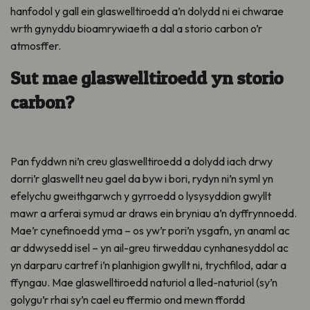
hanfodol y gall ein glaswelltiroedd a’n dolydd ni ei chwarae
wrth gynyddu bioamrywiaeth a dal a storio carbon o’r
atmosffer.
Sut mae glaswelltiroedd yn storio
carbon?
Pan fyddwn ni’n creu glaswelltiroedd a dolydd iach drwy
dorri’r glaswellt neu gael da byw i bori, rydyn ni’n syml yn
efelychu gweithgarwch y gyrroedd o lysysyddion gwyllt
mawr a arferai symud ar draws ein bryniau a’n dyffrynnoedd.
Mae’r cynefinoedd yma – os yw’r pori’n ysgafn, yn anaml ac
ar ddwysedd isel – yn ail-greu tirweddau cynhanesyddol ac
yn darparu cartref i’n planhigion gwyllt ni, trychfilod, adar a
ffyngau. Mae glaswelltiroedd naturiol a lled-naturiol (sy’n
golygu’r rhai sy’n cael eu ffermio ond mewn ffordd