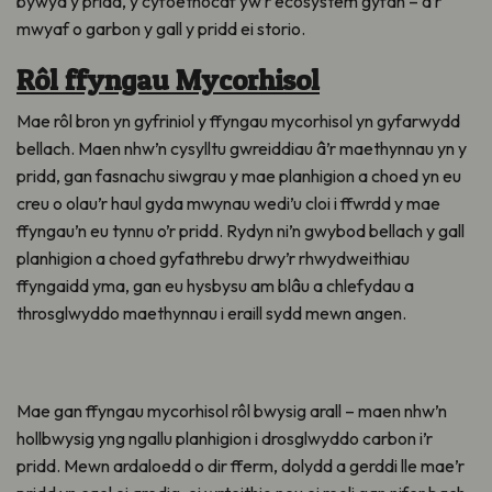
bywyd y pridd, y cyfoethocaf yw’r ecosystem gyfan – a’r
mwyaf o garbon y gall y pridd ei storio.
Rôl ffyngau Mycorhisol
Mae rôl bron yn gyfriniol y ffyngau mycorhisol yn gyfarwydd
bellach. Maen nhw’n cysylltu gwreiddiau â’r maethynnau yn y
pridd, gan fasnachu siwgrau y mae planhigion a choed yn eu
creu o olau’r haul gyda mwynau wedi’u cloi i ffwrdd y mae
ffyngau’n eu tynnu o’r pridd. Rydyn ni’n gwybod bellach y gall
planhigion a choed gyfathrebu drwy’r rhwydweithiau
ffyngaidd yma, gan eu hysbysu am blâu a chlefydau a
throsglwyddo maethynnau i eraill sydd mewn angen.
Mae gan ffyngau mycorhisol rôl bwysig arall – maen nhw’n
hollbwysig yng ngallu planhigion i drosglwyddo carbon i’r
pridd. Mewn ardaloedd o dir fferm, dolydd a gerddi lle mae’r