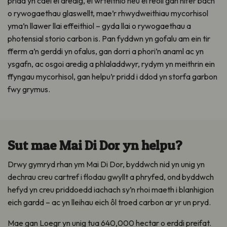
pridd yn cael ei aredig, ei wrteithio neu ei reoli gan nifer bach
o rywogaethau glaswellt, mae’r rhwydweithiau mycorhisol
yma’n llawer llai effeithiol – gyda llai o rywogaethau a
photensial storio carbon is. Pan fyddwn yn gofalu am ein tir
fferm a’n gerddi yn ofalus, gan dorri a phori’n anaml ac yn
ysgafn, ac osgoi aredig a phlaladdwyr, rydym yn meithrin ein
ffyngau mycorhisol, gan helpu’r pridd i ddod yn storfa garbon
fwy grymus.
Sut mae Mai Di Dor yn helpu?
Drwy gymryd rhan ym Mai Di Dor, byddwch nid yn unig yn
dechrau creu cartref i flodau gwyllt a phryfed, ond byddwch
hefyd yn creu priddoedd iachach sy’n rhoi maeth i blanhigion
eich gardd – ac yn lleihau eich ôl troed carbon ar yr un pryd.
Mae gan Loegr yn unig tua 640,000 hectar o erddi preifat.