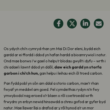
Os ydych chi’n cymryd rhan ym Mai Di Dor eleni, bydd eich
gardd ar ei ffordd i ddod yn hafan hardd a bioamrywiol i natur.
Ond mae bonws i’w gael o helpu’r blodau gwyllt i dyfu – wrth i
chi adael i lawnt ddod yn ddôl,
daw eich gardd yn storfa
garbon i chi’ch hun,
gan helpu i leihau eich ôl troed carbon.
Pan fydd pobl yn sôn am ddal a storio carbon, mae’r rhan
fwyaf yn meddwl am goed. Fel cymdeithas rydyn ni’n fwy
ymwybodol nag erioed o’r blaen o rôl coetiroedd wrth
frwydro yn erbyn newid hinsawdd a chreu gofod ar gyfer byd
natur. Mae llawer llai o drafod ar y rôl hynod a’r un mor