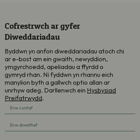
Cofrestrwch ar gyfer
Diweddariadau
Byddwn yn anfon diweddariadau atoch chi
ar e-bost am ein gwaith, newyddion,
ymgyrchoedd, apeliadau a ffyrdd o
gymryd rhan. Ni fyddwn yn rhannu eich
manylion byth a gallwch optio allan ar
unrhyw adeg. Darllenwch ein
Hysbysiad
Preifatrwydd
.
Enw
cyntaf
(Required)
Enw
diwethaf
(Required)