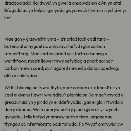
draddodiadol, llai dwys) yn gwella ansawdd ein dŵr, yn atal
llifogydd ac yn helpu i gynyddu gwydnwch ffermio i sychder yr
haf.
Mae gan y glaswelltir yma – a’r pridd iach oddi tano –
botensial anhygoel ac anhysbys hefyd i gloi carbon
atmosfferig. Mae carbon pridd yn storfa arbennig o
werthfawr; mae’n llawer mwy sefydlog a pharhaol na’r
carbon mewn coed, sy’n agored i niwed o danau coedwig,
plâu a chlefydau.
Wrth i blanhigion fyw a thyfu, mae carbon o’r atmosffer yn
cael ei dynnu i lawr i wreiddiau’r planhigion, lle mae’r myrdd o
greaduriaid yn y pridd yn ei ddefnyddio, gan ei gloi i ffwrdd o
dan y ddaear. Wrth i amrywiaeth y planhigion ar yr wyneb
gynyddu, felly hefyd yr amrywiaeth o ficro-organebau,
ffyngau ac infertebrata oddi tanodd. Po fwyaf amrywiol yw