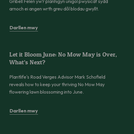
Gribell Felen yw’r planhigyn unigol pwysicaf sydd
arnoch ei angen wrth greu dôl blodau gwyllt.
Darllen mwy
Let it Bloom June: No Mow May is Over, What’s Next?
Let it Bloom June: No Mow May is Over,
What’s Next?
Plantlife's Road Verges Advisor Mark Schofield
reveals how to keep your thriving No Mow May
flowering lawn blossoming into June.
Darllen mwy