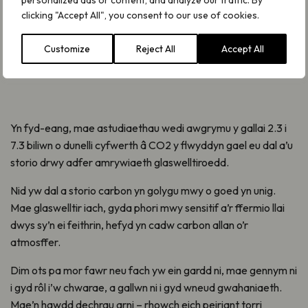
cynaliadwy sy’n cloi carbon mewn priddoedd iach, ecolegol
clicking "Accept All", you consent to our use of cookies.
gyfoethog. Mae tua 40% o arwynebedd tir y DU yn laswelltir
– ond mae llawer o hwn yn cael ei ffermio’n ddwys, gan
Customize
Reject All
Accept All
gyfyngu ar ei botensial ar gyfer storio carbon.
Yn fyd-eang, mae astudiaethau wedi awgrymu y gallai 2.3 i
7.3 biliwn o dunelli cyfwerth â CO2 y flwyddyn gael eu dal a’u
storio drwy adfer amrywiaeth glaswelltiroedd.
Nid yw dal a storio carbon yn golygu mwy o goed yn unig.
Mae glaswelltir iach, gyda phori mwy sensitif a’r ffermio llai
dwys sy’n ei feithrin, hefyd yn cadw carbon allan o’r
atmosffer.
Dim ots pa mor fawr neu fach yw ein gardd ni, mae gennym ni
i gyd rôl i’w chwarae, a gallwn ni i gyd wneud gwahaniaeth.
Mae’n hawdd dechrau arni – rhowch eich peiriant torri