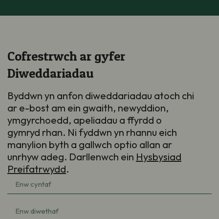
Cofrestrwch ar gyfer
Diweddariadau
Byddwn yn anfon diweddariadau atoch chi
ar e-bost am ein gwaith, newyddion,
ymgyrchoedd, apeliadau a ffyrdd o
gymryd rhan. Ni fyddwn yn rhannu eich
manylion byth a gallwch optio allan ar
unrhyw adeg. Darllenwch ein
Hysbysiad
Preifatrwydd
.
Enw
cyntaf
(Required)
Enw