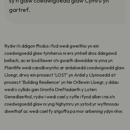
sy’n galw coedwigoedd glaw Cymru yn
gartref.
Rydw i’n ddigon ffodus i fod wedi gweithio yn ein
coedwigoedd glaw tymherus ni ers ymhell dros ddegawd
bellach, ac er bod llawer o’n gwaith diweddar ni yma yn
Plantlife wedi canolbwyntio ar ardaloedd coedwigoedd glaw
Lloegr, drwy ein prosiect ‘LOST’ yn Ardal y Llynnoedd a’r
prosiect ‘Building Resilience’ yn Ne Orllewin Lloegr, y ddau
wedi’u cyllido gan Gronfa Dreftadaeth y Loteri
Genedlaethol, rydw i wedi cael y cyfle i fynd allan i rai o’n
coedwigoedd glaw ni yng Nghymru yn ystod yr wythnosau
diwethaf ac wedi cael fy atgoffa pa mor arbennig ydyn nhw.