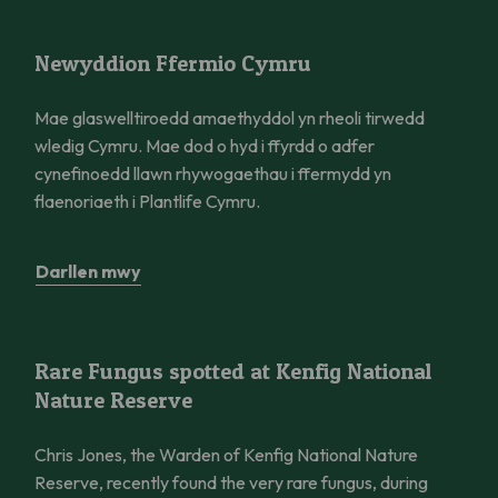
Newyddion Ffermio Cymru
Newyddion Ffermio Cymru
Mae glaswelltiroedd amaethyddol yn rheoli tirwedd
wledig Cymru. Mae dod o hyd i ffyrdd o adfer
cynefinoedd llawn rhywogaethau i ffermydd yn
flaenoriaeth i Plantlife Cymru.
Darllen mwy
Rare Fungus spotted at Kenfig National Nature Reserve
Rare Fungus spotted at Kenfig National
Nature Reserve
Chris Jones, the Warden of Kenfig National Nature
Reserve, recently found the very rare fungus, during