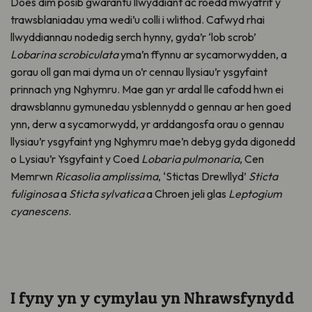
Does dim posib gwarantu llwyddiant ac roedd mwyafrif y
trawsblaniadau yma wedi’u colli i wlithod. Cafwyd rhai
llwyddiannau nodedig serch hynny, gyda’r ‘lob scrob’
Lobarina scrobiculata
yma’n ffynnu ar sycamorwydden, a
gorau oll gan mai dyma un o’r cennau llysiau’r ysgyfaint
prinnach yng Nghymru. Mae gan yr ardal lle cafodd hwn ei
drawsblannu gymunedau ysblennydd o gennau ar hen goed
ynn, derw a sycamorwydd, yr arddangosfa orau o gennau
llysiau’r ysgyfaint yng Nghymru mae’n debyg gyda digonedd
o Lysiau’r Ysgyfaint y Coed
Lobaria pulmonaria
, Cen
Memrwn
Ricasolia amplissima
, ‘Stictas Drewllyd’
Sticta
fuliginosa
a
Sticta sylvatica
a Chroen jeli glas
Leptogium
cyanescens
.
I fyny yn y cymylau yn Nhrawsfynydd