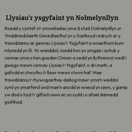
Llysiau’r ysgyfaint yn Nolmelynllyn
Roedd y cyntaf o’r ymweliadau yma â stad Dolmelynllyn yr
Ymddiriedolaeth Genedlaethol yn y Ganllwyd i edrych ar y
trawsblannu ar gennau Llysiau’r Ysgyfaint a wnaethom bum
mlynedd yn ôl. Yn wreiddiol, roedd hon yn ymgais i achub y
cennau yma o hen goeden Onnen a oedd yn llythrennol wedi’i
gwisgo mewn cennau Llysiau’r Ysgyfaint, o dri math, a
gafodd ei chwythu i’r llawr mewn storm haf. Mae
trawsblannu’r rhywogaethau deiliog mawr yma’n weddol
syml yn ymarferol ond mae’n anodd ei wneud yn iawn, y gamp
yw dod o hyd i’r gilfach iawn ac un sydd i o afael dannedd
gwlithod.