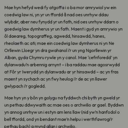
Mae hyn hefyd wedi fy atgoffa i o ba mor amrywiol yw ein
coedwig law ni, yn yr un ffordd â nad oes unrhyw ddau
wlybdir, aber neu fynydd yr un fath, nid oes unrhyw ddarn o
goedwig law dymherus yr un fath. Maent i gyd yn amrywio yn
ôl daeareg, topograffeg, agwedd, hinsawdd, hanes,
rheolaeth ac ati; mae ein coedwig law dymherus ni yn Ne
Orllewin Lloegr yn dra gwahanol i’r un yng Ngorllewin yr
Alban, gyda Chymru rywle yn y canol. Mae ‘cefnforedd’ yn
dylanwadu’n arbennig arnynt – i ba raddau mae agosrwydd
at Fôr yr Iwerydd yn dylanwadu ar yr hinsawdd – ac yn fras
maent yn sychach ac yn fwy heulog i’r de ac yn llawer
gwlypach i’r gogledd.
Mae hyn yn y bôn yn golygu na fyddwch chi byth yn gweld yr
un pethau ddwywaith ac mae oes o archwilio ar gael. Byddwn
yn annog unrhyw un i estyn am lens llaw (nid yw’n hanfodol o
bell ffordd, ond yn bendant mae’n helpu i werthfawrogi’r
pethau bach) a mynd allan i archwilio.