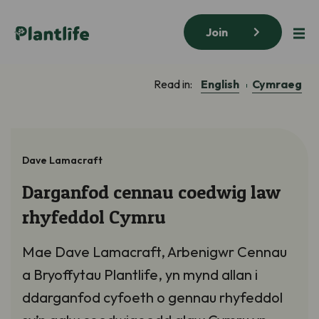
Join
English
Cymraeg
Read in:
Dave Lamacraft
Darganfod cennau coedwig law
rhyfeddol Cymru
Mae Dave Lamacraft, Arbenigwr Cennau
a Bryoffytau Plantlife, yn mynd allan i
ddarganfod cyfoeth o gennau rhyfeddol