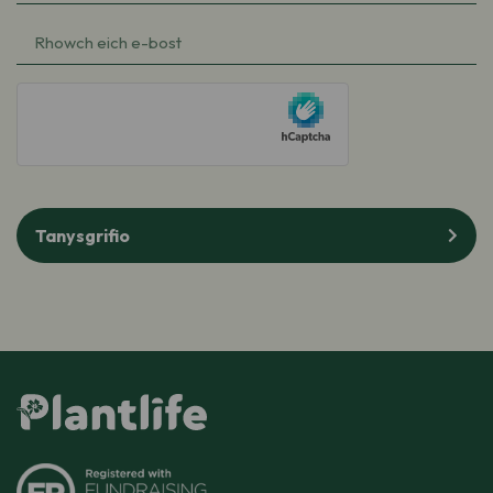
diwethaf
(Required)
e-
bost
(Required)
hCaptcha
Tanysgrifio