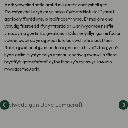
Aeth ymweliad safle arall â mi i goetir anghysbell ger
Trawsfynydd lle rydym yn helpu Cyfoeth Naturiol Cymru i
ganfod y ffordd orau o reoli’r coetir yma. Er mai dim ond
ychydig filltiroedd i fyny’r ffordd o’r Ganllwyd mae’r safle
yma, dyma goetir tra gwahanol i Ddolmelynllyn gan ei fod ar
uchder uwch ac yn agored i lefelau uwch o lawiad. Mae’n
ffafrio gwahanol gymunedau o gennau a bryoffytau gyda’r
hyn y gellid ei ystyried yn gennau ‘coedwig cwmwl’ a fflora
bryoffyt ‘gorgefnforol’ cyfoethog sy’n cynnwys llawer o
rywogaethau prin.
Delwedd gan Dave Lamacraft