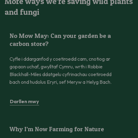
More ways we’re saving wild plants
and fungi
No Mow May: Can your garden be a carbon store?
No Mow May: Can your garden be a
carbon store?
Cyfle i ddarganfod y coetiroedd cam, cnotiog ar
gopaon uchaf, gwylltaf Cymru, wrth i Robbie
Blackhall-Miles ddatgelu cyfrinachau coetiroedd
bach ond hudolus Eryri, sef Meryw a Helyg Bach.
Darllen mwy
Why I’m Now Farming for Nature
Why I’m Now Farming for Nature