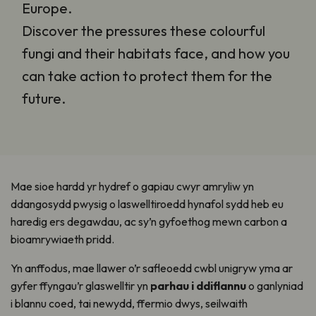
Europe.
Discover the pressures these colourful
fungi and their habitats face, and how you
can take action to protect them for the
future.
Mae sioe
hardd y
r hydref o gapiau cwyr amryliw yn
ddangosydd pwysig o laswelltiroedd hynafol sydd heb eu
haredig ers degawdau, ac sy’n
gyfoethog mewn
carbon
a
bioamrywiaeth
p
ridd.
Yn anffodus,
m
ae llawer o’r safleoedd
c
wbl unigryw
yma ar
gyfer
ffyngau
’r
glaswelltir yn
parhau i ddiflannu
o ganlyniad
i blannu coed, tai newydd, ffermio dwys, seilwaith