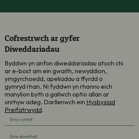
Cofrestrwch ar gyfer
Diweddariadau
Byddwn yn anfon diweddariadau atoch chi
ar e-bost am ein gwaith, newyddion,
ymgyrchoedd, apeliadau a ffyrdd o
gymryd rhan. Ni fyddwn yn rhannu eich
manylion byth a gallwch optio allan ar
unrhyw adeg. Darllenwch ein
Hysbysiad
Preifatrwydd
.
Enw
cyntaf
(Required)
Enw