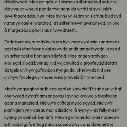
ddiddiwedd
. Mae ein gallu
ni
i sicrhau adferiad byd natur yn
dibynnu ar wneud penderfyniadau da wrth
i ni
gynllunio’r
gweithgareddau hyn. Mae hynny yn ei dro yn sicrhau bod byd
natur yn cael ei
warchod
, a’i adfer
mewn gwirionedd, yn unol
â thargedau a pholisïau’r llywodraeth.
Fodd bynnag,
meddyliwch am
hyn: mae cynlluniau ar
droed
i
adeiladu stad fawr o dai newydd ar dir amaethyddol a oedd
yn
arfer
cael ei bori gan ddefaid. Mae angen arolygon
ecolegol. Fodd bynnag, nid yw chwiliad o gronfeydd data
’
n
datgelu unrhyw gofnodion
ff
y
ngaidd
, oherwydd nid oes
unrhyw fycolegwyr maes wedi ymweld â’r tir
erioed
.
Mae’r
ymgynghoriaeth
ecolegol yn ymweld â’r safle yn yr haf,
oherwydd dy
m
a
’r amser gorau i g
ynnal arolwg o blanhigion,
adar a mamaliaid. Nid y
w’
n cyflogi mycolegydd. Nid yw’r
planhigion yn y caeau mor ddiddorol â hynny – ac felly mae’r
cynnig yn cael sêl bendith. Mewn gwirionedd, mae’r caeau’n
eithriadol
gyfoethog mewn capiau cwyr, ond does neb yn