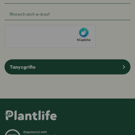
diwethaf
(Required)
e-
bost
(Required)
hCaptcha
Tanysgrifio