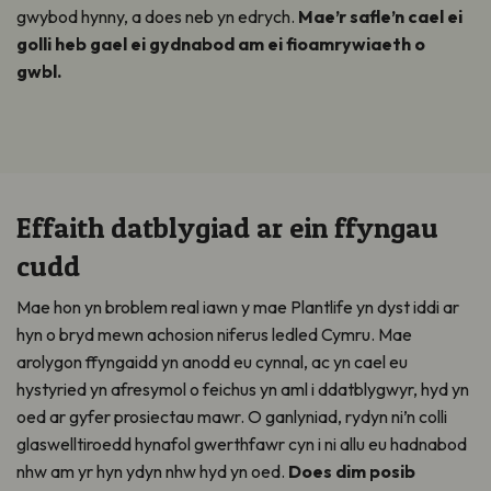
gwybod
hynny
, a does neb yn edrych.
Mae’r safle’n cael ei
golli heb gael ei gydnabod am ei fioamrywiaeth
o
gwbl
.
Effaith datblygiad ar ein ffyngau
cudd
Mae hon yn broblem
real iawn
y mae Plantlife yn
dyst iddi
ar
hyn o bryd mewn achosion
niferus ledled Cymru
. Mae
arolygon
ff
y
ngaidd
yn anodd eu
cynnal
, ac yn cael eu
hystyried yn afresymol o feichus
yn aml
i ddatblygwyr, hyd yn
oed ar gyfer prosiectau mawr. O ganlyniad, rydy
n ni’
n colli
glaswelltiroedd hynafol gwerthfawr cyn i ni allu eu hadnabod
nhw
am yr hyn ydyn nhw
hyd yn oed
.
Does dim posib