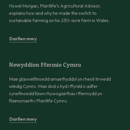
Hywel Morgan, Plantlife’s Agricultural Advisor,
explains how and why he made the switch to
sustainable farming on his 230-acre farm in Wales.
Darllen mwy
Newyddion Ffermio Cymru
Newyddion Ffermio Cymru
Mae glaswelltiroedd amaethyddol yn rheoli tirwedd
wledig Cymru. Mae dod o hyd i ffyrdd o adfer
cynefinoedd llawn rhywogaethau i ffermydd yn
flaenoriaeth i Plantlife Cymru.
Darllen mwy