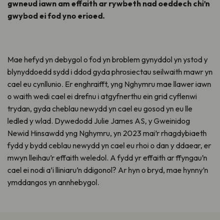
g
wneud iawn am effaith ar rywbeth nad oeddech chi
’n
gwybod ei fod yno
erioed.
Mae hefyd yn debygol o fod yn broblem gynyddol yn
ystod
y
blynyddoedd
sydd
i ddod gyda phrosiectau seilwaith mawr yn
cael eu cynllunio. Er enghraifft, yng Nghymru mae llawer iawn
o waith wedi
cael e
i drefnu i atgyfnerthu ein grid cyflenwi
trydan, gyda cheblau newydd yn
cael eu gosod yn eu lle
ledled y wlad. Dywedodd Julie James
A
S, y Gweinidog
Newid Hinsawdd yng
Nghymru, yn 2023 mai’r rhagdybiaeth
fydd y bydd ceblau newydd
yn cael eu rhoi
o dan y ddaear, er
mwyn lleihau’r effaith weledol. A fydd yr effaith ar ffyngau
’
n
cael ei nodi a’i lliniaru’n ddigonol? Ar hyn o bryd, mae hynny’n
ymddangos yn annhebygol.