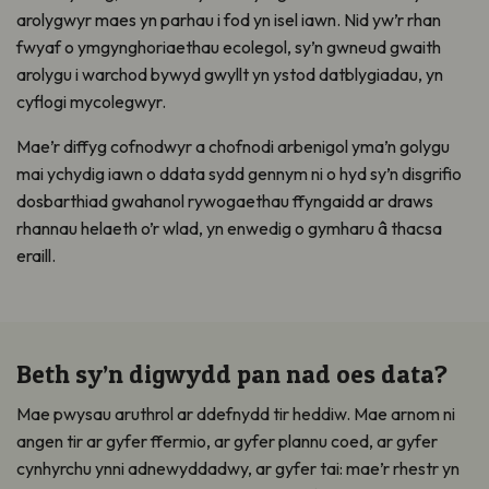
arolygwyr
maes yn parhau i fod yn isel iawn. Nid yw’r rhan
fwyaf o
ymgynghoriaethau
ecolegol, sy’n gwneud gwaith
arolygu i
warchod
bywyd gwyllt yn ystod datblygiad
au
, yn
cyflogi mycolegwyr.
Mae
’r diffyg cofnodwyr a chofnodi
arbenigol y
ma’
n golygu
mai ychydig iawn o ddata sydd gennym
ni
o hyd sy’n disgrifio
dosbarthiad
gwahanol r
ywogaethau
ff
y
ngaidd
ar draws
rhannau helaeth o’r wlad, yn enwedig o gymharu â
thacsa
eraill.
Beth sy’n digwydd pan nad oes data?
Mae pwysau aruthrol ar ddefnydd tir heddiw. Mae
arnom
ni
angen tir ar gyfer ffermio, ar gyfer plannu coed, ar gyfer
cynhyrchu ynni adnewyddadwy, ar gyfer tai: mae’r rhestr yn