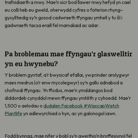
trafnidiaeth a mwy
. Mae’n sicr bod llawer mwy hefyd yn cael
eu colli heb eu gweld, oherwydd cyfres o faterion
rhyng
–
gysylltiedig sy’n gosod cadwraeth ffyngau ymhell y tu ôl i
gadwraeth
tacsa
eraill fel mamaliaid ac adar.
Pa broblemau
mae ffyngau
’r
glaswelltir
yn eu hwynebu?
Y
broblem g
yntaf, a
’r b
wysicaf
efallai
, yw
prinder
arolygwyr
maes medrus
(
o’r enw m
ycolegwyr)
sy’n gallu adnabod a
chofnodi ffyngau. Yn ffodus, mae’n ymddangos bod
diddordeb cynyddol mewn ffyngau ymhlith y cyhoedd. Mae’r
1,500 o aelodau
o
dudalen Facebook
#WaxcapWatch
Plantlife
y
n adlewyrchiad o hyn, ac yn galonogol iawn.
Fodd bynnag, mae nifer y bobl sy’n gweithio’n broffesiynol fel