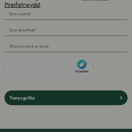
Preifatrwydd
.
Enw
cyntaf
(Required)
Enw
diwethaf
(Required)
e-
bost
(Required)
hCaptcha
Tanysgrifio