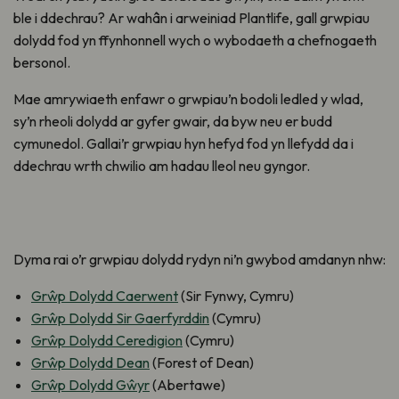
ble i ddechrau? Ar wahân i arweiniad Plantlife, gall grwpiau
dolydd fod yn ffynhonnell wych o wybodaeth a chefnogaeth
bersonol.
Mae amrywiaeth enfawr o grwpiau’n bodoli ledled y wlad,
sy’n rheoli dolydd ar gyfer gwair, da byw neu er budd
cymunedol. Gallai’r grwpiau hyn hefyd fod yn llefydd da i
ddechrau wrth chwilio am hadau lleol neu gyngor.
Dyma rai o’r grwpiau dolydd rydyn ni’n gwybod amdanyn nhw:
Grŵp Dolydd Caerwent
(Sir Fynwy, Cymru)
Grŵp Dolydd Sir Gaerfyrddin
(Cymru)
Grŵp Dolydd Ceredigion
(Cymru)
Grŵp Dolydd Dean
(Forest of Dean)
Grŵp Dolydd Gŵyr
(Abertawe)