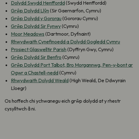
Dolydd Swydd Henffordd
(Swydd Henffordd)
Grŵp Dolydd Llŷn
(Sir Gaernarfon, Cymru)
Grŵp Dolydd y Gororau
(Gororau Cymru)
Grŵp Dolydd Sir Fynwy
(Cymru)
Moor Meadows
(Dartmoor, Dyfnaint)
Rhwydwaith Cynefinoedd a Dolydd Gogledd Cymru
Prosiect Glaswelltir Parish
(Dyffryn Gwy, Cymru)
Grŵp Dolydd Sir Benfro
(Cymru)
Grŵp Dolydd Port Talbot, Bro Morgannwg, Pen-y-bont ar
Ogwr a Chastell-nedd
(Cymru)
Rhwydwaith Dolydd Weald
(High Weald, De Ddwyrain
Lloegr)
Os hoffech chi ychwanegu eich grŵp dolydd at y rhestr
cysylltwch â ni.