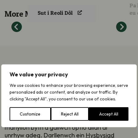
Pa 
More Meadow Guidance
Sut i Reoli Dôl
eu
Cofrestrwch ar gyfer
We value your privacy
Diweddariadau
We use cookies to enhance your browsing experience, serve
personalized ads or content, and analyze our traffic. By
Byddwn yn anfon diweddariadau atoch chi
clicking "Accept All", you consent to our use of cookies.
ar e-bost am ein gwaith, newyddion,
ymgyrchoedd, apeliadau a ffyrdd o
Customize
Reject All
Accept All
gymryd rhan. Ni fyddwn yn rhannu eich
manylion byth a gallwch optio allan ar
unrhyw adeg. Darllenwch ein
Hysbysiad