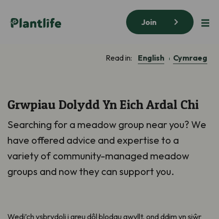
Join
English
Cymraeg
Read in:
Grwpiau Dolydd Yn Eich Ardal Chi
Searching for a meadow group near you? We
have offered advice and
expertise
to a
variety of community-managed meadow
groups
and now they can support you
.
Wedi’ch ysbrydoli i greu dôl blodau gwyllt, ond ddim yn siŵr