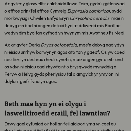
Ar gyfer y glaswelltir calchaidd llawn Teim, gyda’i gyflenwad
o effros prin (fel effros Cymreig
Euphrasia cambrica
), sydd
mor bwysig i Chwilen Enfys Eryri
Chrysolina cerealis
, mae’n
debyg ein bod ni angen defaid hyd at ddiwedd mis Ebrill ac
wedyn dim byd tan gyfnod yn hwyr ym mis Awst neu fis Medi.
Ac ar gyfer Derig
Dryas octopetala,
mae’n debyg nad ydyn
ni eisiau unrhyw borwyr yn agos ato tan y gaeaf. Os yw coed
neu fieri yn dechrau rheoli cynefin, mae angen gyr o eifr ond
os ydyn ni eisiau cael rhywfaint o brysgwydd mynyddig o
Feryw a Helyg gyda pherlysiau tal o amgylch yr ymylon, ni
ddylai’r geifr fynd yn agos.
Beth mae hyn yn ei olygu i
laswelltiroedd eraill, fel lawntiau?
Drwy gael cyfuniad o’r holl anifeiliaid pori yma yn cael eu
rheoli a’u symud i’r llefydd iawn ar yr amser iawn o’r flwyddyn,