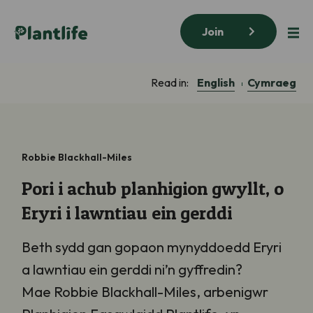
Join
English
Cymraeg
Read in:
Robbie Blackhall-Miles
Pori i achub planhigion gwyllt, o
Eryri i lawntiau ein gerddi
Beth sydd gan gopaon mynyddoedd Eryri
a lawntiau ein gerddi ni’n gyffredin?
Mae Robbie Blackhall-Miles, arbenigwr