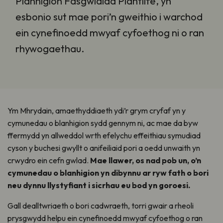
Planhigion Fasgwlaidd Plantlife, yn
esbonio sut mae pori’n gweithio i warchod
ein cynefinoedd mwyaf cyfoethog ni o ran
rhywogaethau.
Ym Mhrydain, amaethyddiaeth ydi’r grym cryfaf yn y
cymunedau o blanhigion sydd gennym ni, ac mae da byw
ffermydd yn allweddol wrth efelychu effeithiau symudiad
cyson y buchesi gwyllt o anifeiliaid pori a oedd unwaith yn
crwydro ein cefn gwlad.
Mae llawer, os nad pob un, o’n
cymunedau o blanhigion yn dibynnu ar ryw fath o bori
neu dynnu llystyfiant i sicrhau eu bod yn goroesi.
Gall dealltwriaeth o bori cadwraeth, torri gwair a rheoli
prysgwydd helpu ein cynefinoedd mwyaf cyfoethog o ran