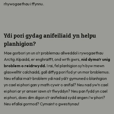
rhywogaethau i ffynnu.
Ydi pori gydag anifeiliaid yn helpu
planhigion?
Mae gorbori yn un o’r problemau allweddol i rywogaethau
Arctig Alpaidd, er enghraifft, ond wrth gwrs,
nid dyma’r unig
broblem o reidrwydd.
I rai, fel planhigion sy’n byw mewn
glaswelltir calchaidd, gall diffyg pori fod yr un mor broblemus.
Neu efallai mai’r broblem ydi nad ydi’r gymuned o blanhigion
yn cael ei phori gan y math cywir o anifail? Neu nad yw’n cael
ei phori ar yr amser iawn o’r flwyddyn? Neu pan fydd yn cael
ei phori, does dim digon o’r anifeiliaid sydd angen i’w phori?
Neu efallai gormod? Cymaint o gwestiynau!