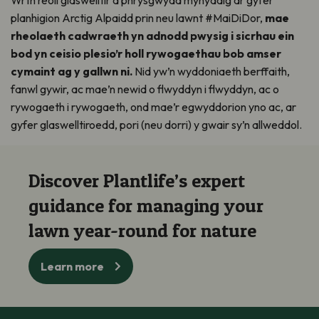
planhigion Arctig Alpaidd prin neu lawnt #MaiDiDor,
mae
rheolaeth cadwraeth yn adnodd pwysig i sicrhau ein
bod yn ceisio plesio’r holl rywogaethau bob amser
cymaint ag y gallwn ni.
Nid yw’n wyddoniaeth berffaith,
fanwl gywir, ac mae’n newid o flwyddyn i flwyddyn, ac o
rywogaeth i rywogaeth, ond mae’r egwyddorion yno ac, ar
gyfer glaswelltiroedd, pori (neu dorri) y gwair sy’n allweddol.
Discover Plantlife’s expert
guidance for managing your
lawn year-round for nature
Learn more