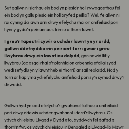
Sut gallwn ni sicrhau ein bod yn plesio’r holl rywogaethau fel
ein bod yn gallu plesio ein holl bryfed peillio? Wel, fe allwn ni
roi cynnig da iawn arni drwy efelychu rhai o’r anifeiliaid pori
hynny gyda’n peiriannau strimio a thorri lawnt.
I greu’r tapestri cywir o uchder lawnt yn yr ardd,
gallwn ddefnyddio ein peiriant torri gwair i greu
llwybrau drwy ein lawntiau dolydd
, gan newid llif y
llwybrau (ac osgoi rhai o’r planhigion arbennig efallai sydd
wedi sefydlu yn y lawnt heb ei thorri) ar sail reolaidd. Nod y
torri ar hap yma ydi efelychu anifeiliaid pori sy’n symud drwy’r
dirwedd.
Gallwn hyd yn oed efelychu’r gwahanol fathau o anifeiliaid
pori drwy ddewis uchder gwahanol i dorri’r llwybrau. Os
ydych chi eisiau Llygad y Dydd eto, byddwch fel dafad a
thorri’n fyr; os ydych chi eisiau i’r Bengaled a Llygad-llo Mawr