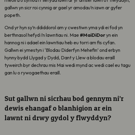
gallwn yn sicr roi cynnig ar gael yr amodau’n iawn ar gyfer
popeth.
Ond yr hyn sy’n ddiddorol am y cwestiwn yma ydi ei fod yn
berthnasol hefyd i’n lawntiau ni. Mae
#MaiDiDor
yn ein
hannog ni i adael ein lawntiau heb eu torri am fis cyfan.
Gallwn ei ymestyn i ‘Blodau Diderfyn Mehefin’ ond erbyn
hynny bydd Llygad y Dydd, Dant y Llew a blodau eraill
tyweirch byr dechrau mis Mai wedi mynd ac wedi cael eu tagu
gan lu o rywogaethau eraill.
Sut gallwn ni sicrhau bod gennym ni’r
dewis ehangaf o blanhigion ar ein
lawnt ni drwy gydol y flwyddyn?