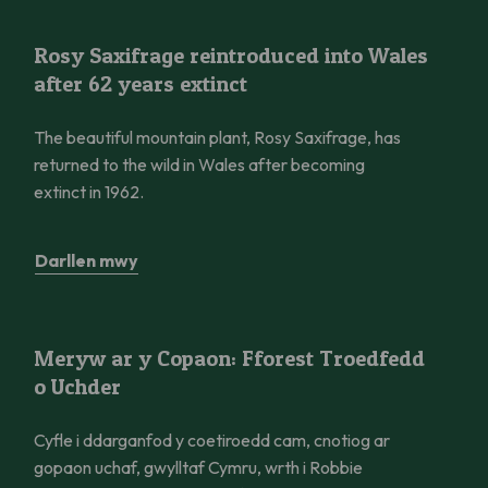
Rosy Saxifrage reintroduced into Wales after 62 years extinct
Rosy Saxifrage reintroduced into Wales
after 62 years extinct
The beautiful mountain plant, Rosy Saxifrage, has
returned to the wild in Wales after becoming
extinct in 1962.
Darllen mwy
Meryw ar y Copaon: Fforest Troedfedd o Uchder
Meryw ar y Copaon: Fforest Troedfedd
o Uchder
Cyfle i ddarganfod y coetiroedd cam, cnotiog ar
gopaon uchaf, gwylltaf Cymru, wrth i Robbie