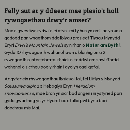
Felly sut ar y ddaear mae plesio’r holl
rywogaethau drwy’r amser?
Mae’n gwestiwn rydw i’n ei ofyn i mi fy hun yn aml, ac yn un a
gododd pan wnaethom ddatblygu prosiect Tlysau Mynydd
Eryri
Eryri’s Mountain Jewels
sy’n rhan o
Natur am Byth!
.
Gyda 10 rhywogaeth wahanol iawn o blanhigion a 2
rywogaeth o infertebrata, rhaid i ni feddwl am sawl ffordd
wahanol o sicrhau bod y rhain i gyd yn cael gofal.
Ar gyfer ein rhywogaethau llysieuol tal, fel Lliflys y Mynydd
Saussurea alpina
a Heboglys Eryri
Hieracium
snowdoniense
, mae bron yn sicr bod angen i ni ystyried pori
gyda gwartheg yn yr Hydref ac efallai pwl byr o bori
ddechrau mis Mai.