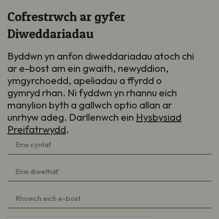
Cofrestrwch ar gyfer
Diweddariadau
Byddwn yn anfon diweddariadau atoch chi
ar e-bost am ein gwaith, newyddion,
ymgyrchoedd, apeliadau a ffyrdd o
gymryd rhan. Ni fyddwn yn rhannu eich
manylion byth a gallwch optio allan ar
unrhyw adeg. Darllenwch ein
Hysbysiad
Preifatrwydd
.
Enw
cyntaf
(Required)
Enw
diwethaf
(Required)
e-
bost
(Required)