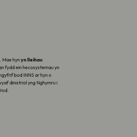
l. Mae hyn
yn lleihau
 Pan fydd ein hecosystemau yn
gyfrif bod INNS ar hyn o
yaf dinistriol yng Nghymru i
rod.