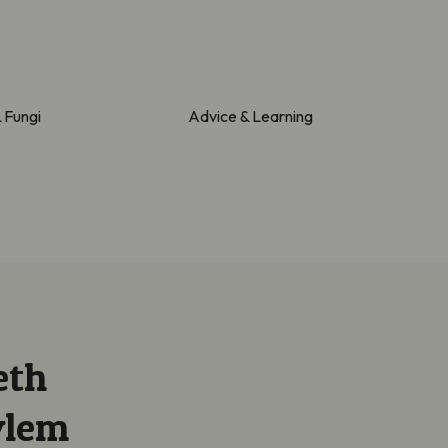
& Fungi
Advice & Learning
eth
ylem