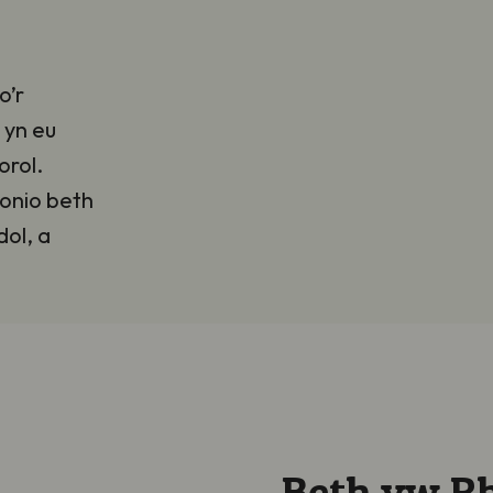
o’r
 yn eu
orol.
bonio beth
ol, a
Beth yw R