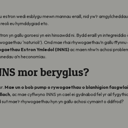
estron wedi esblygu mewn mannau eraill, nid yw’r amgylchedd
 reoli eu hymddygiad eto.
on yn gallu goroesi yn ein hinsawdd ni. Bydd eraill yn integreiddi
ywogaethau ‘naturioli’). Ond mae rhai rhywogaethau’n gallu ffynnu a
gaethau Estron Ymledol (INNS)
ac maen nhw’n achosi problem dd
munedau a’n heconomïau.
NS mor beryglus?
ur.
Mae un o bob pump o rywogaethau o blanhigion fasgwla
llach
, ac mae cyflwyno INNS yn cael ei gydnabod fel yr ail fygyth
d sut mae’r rhywogaethau hyn yn gallu achosi cymaint o ddifrod?