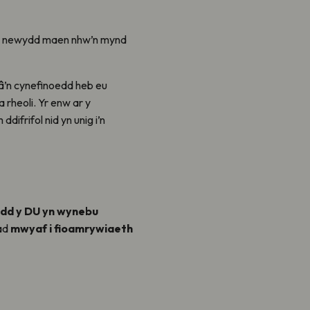
au newydd maen nhw’n mynd
o â’n cynefinoedd heb eu
 rheoli. Yr enw ar y
ifrifol nid yn unig i’n
idd y DU yn wynebu
iad
mwyaf i fioamrywiaeth