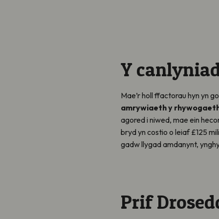
Y canlynia
Mae’r holl ffactorau hyn yn 
amrywiaeth y rhywogaetha
agored i niwed, mae ein heco
bryd yn costio o leiaf £125 m
gadw llygad amdanynt, ynghy
Prif Drose