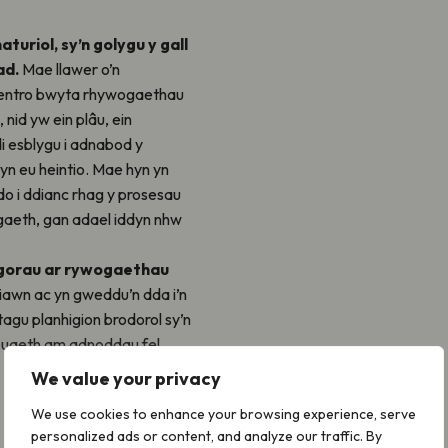
turiol, sy’n golygu y gall
ad.
Mae llawer o’n
â mentro bwyta rhywogaethau
nid yw ein plâu, ein
i esblygu i adnabod y
yn eu heintio. Mae hyn yn
o i ddianc rhag y prosesau
gaeth, gan adael iddyn nhw
y gorau ar rywogaethau
iawn ac yn gweddu’n dda i’n
agu planhigion brodorol sy’n
leuaeth am adnoddau fel
We value your privacy
We use cookies to enhance your browsing experience, serve
personalized ads or content, and analyze our traffic. By