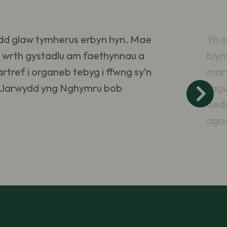
edd glaw tymherus erbyn hyn. Mae
Yn o
ol wrth gystadlu am faethynnau a
blyn
tref i organeb tebyg i ffwng sy’n
marw
d Llarwydd yng Nghymru bob
tagu
aedd
ago