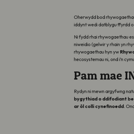
Oherwydd bod rhywogaethau 
iddynt wedi datblygu ffyrdd o
Ni fydd rhai rhywogaethau estr
niweidio (gelwir y rhain yn rh
rhywogaethau hyn yw
Rhywo
hecosystemau ni, ond i’n cy
Pam mae IN
Rydyn ni mewn argyfwng nat
bygythiad o ddifodiant be
ar ôl colli cynefinoedd
. On