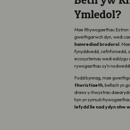
Ymledol?
Mae Rhywogaethau Estron 
gweithgarwch dyn, wedi ca
hamrediad brodorol
. Mae
fynyddoedd, cefnforoedd, a
ecosystemau wedi esblygu a
rywogaethau sy’n nodweddiad
Fodd bynnag, mae gweithga
thwristiaeth
, bellach yn 
draws y rhwystrau daearyddol 
hyn yn symud rhywogaethau 
lefydd lle nad ydyn nhw w