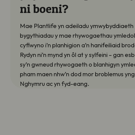
ni boeni?
Mae Plantlife yn adeiladu ymwybyddiaeth 
bygythiadau y mae rhywogaethau ymledol
cyflwyno i’n planhigion a’n hanifeiliaid brod
Rydyn ni’n mynd yn ôl at y sylfeini – gan es
sy’n gwneud rhywogaeth o blanhigyn ymled
pham maen nhw’n dod mor broblemus yng
Nghymru ac yn fyd-eang.