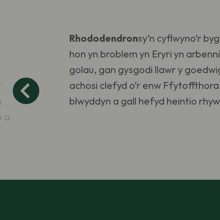
Rhododendron
sy’n cyflwyno’r b
hon yn broblem yn Eryri yn arbenni
golau, gan gysgodi llawr y goedwi
r
achosi clefyd o’r enw Ffytofftho
n
blwyddyn a gall hefyd heintio rhy
o a