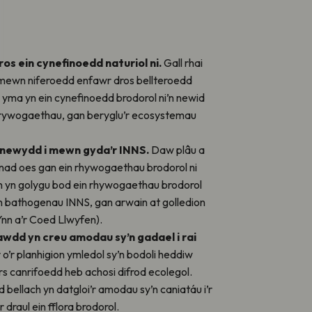
os ein cynefinoedd naturiol ni.
Gall rhai
ewn niferoedd enfawr dros bellteroedd
 yma yn ein cynefinoedd brodorol ni’n newid
rywogaethau, gan beryglu’r ecosystemau
u newydd i mewn gyda’r INNS.
Daw plâu a
nad oes gan ein rhywogaethau brodorol ni
n yn golygu bod ein rhywogaethau brodorol
an bathogenau INNS, gan arwain at golledion
Ynn a’r Coed Llwyfen).
awdd yn creu amodau sy’n gadael i rai
o’r planhigion ymledol sy’n bodoli heddiw
s canrifoedd heb achosi difrod ecolegol.
bellach yn datgloi’r amodau sy’n caniatáu i’r
draul ein fflora brodorol.