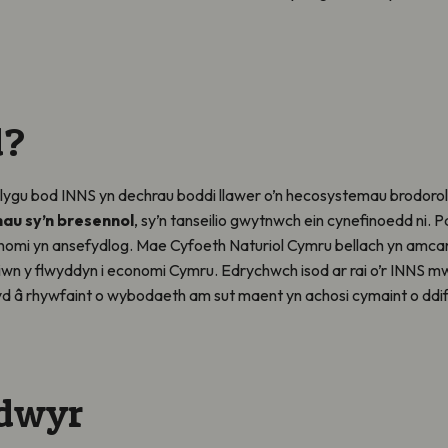
d?
golygu bod INNS yn dechrau boddi llawer o’n hecosystemau brodoro
u sy’n bresennol
, sy’n tanseilio gwytnwch ein cynefinoedd ni.
nomi yn ansefydlog. Mae Cyfoeth Naturiol Cymru bellach yn amcan
iliwn y flwyddyn i economi Cymru. Edrychwch isod ar rai o’r INNS mw
d â rhywfaint o wybodaeth am sut maent yn achosi cymaint o ddif
ddwyr