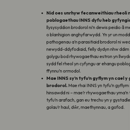
Nid oes unrhyw fecanweithiau rheoli na
poblogaethau INNS dyfu heb gyfyngi
llysysyddion brodorol ni’n dewis peidio 
o blanhigion anghyfarwydd. Yn yr un modd, 
pathogenau a’n parasitiaid brodorol ni wed
newydd-ddyfodiaid, felly dydyn nhw ddim 
golygu bod rhywogaethau estron yn llwydd
sydd fel rheol yn cyfyngu ar ehangu poblo
ffynnu’n ormodol.
Mae INNS sy’n tyfu’n gyflym yn cael 
brodorol.
Mae rhai INNS yn tyfu’n gyflym 
hinsawdd ni – mae’r rhywogaethau yma’n t
tyfu’n arafach, gan eu trechu yn y gystad
golau’r haul, dŵr, maethynnau, a gofod.