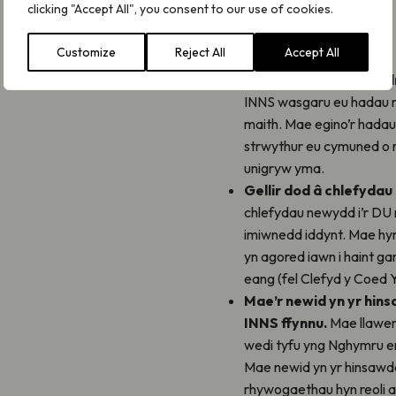
clicking "Accept All", you consent to our use of cookies.
Customize
Reject All
Accept All
Mae INNS yn sefydlu dr
INNS wasgaru eu hadau m
maith. Mae egino’r hadau
strwythur eu cymuned o 
unigryw yma.
Gellir dod â chlefyda
chlefydau newydd i’r DU 
imiwnedd iddynt. Mae hy
yn agored iawn i haint g
eang (fel Clefyd y Coed 
Mae’r newid yn yr hins
INNS ffynnu.
Mae llawer 
wedi tyfu yng Nghymru er
Mae newid yn yr hinsawdd 
rhywogaethau hyn reoli ar 