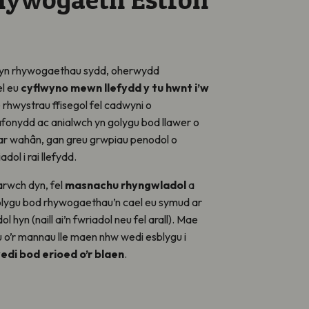
yn rhywogaethau sydd, oherwydd
el eu
cyflwyno mewn llefydd y tu hwnt i’w
 rhwystrau ffisegol fel cadwyni o
fonydd ac anialwch yn golygu bod llawer o
r wahân, gan greu grwpiau penodol o
ol i rai llefydd.
rwch dyn, fel
masnachu rhyngwladol
a
golygu bod rhywogaethau’n cael eu symud ar
hyn (naill ai’n fwriadol neu fel arall). Mae
o’r mannau lle maen nhw wedi esblygu i
edi bod erioed o’r blaen
.