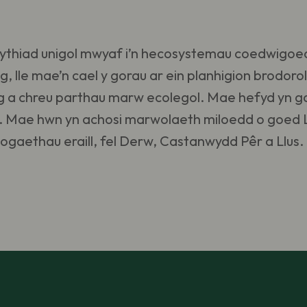
ygythiad unigol mwyaf i’n hecosystemau coedwigo
g, lle mae’n cael y gorau ar ein planhigion brodor
g a chreu parthau marw ecolegol. Mae hefyd yn gar
ra. Mae hwn yn achosi marwolaeth miloedd o goe
wogaethau eraill, fel Derw, Castanwydd Pêr a Llus.