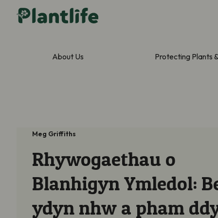
About Us
Protecting Plants 
Meg Griffiths
Rhywogaethau o
Blanhigyn Ymledol: B
ydyn nhw a pham dd