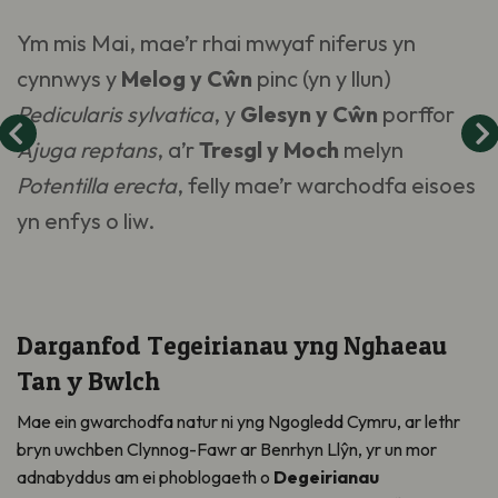
Ym mis Mai, mae’r rhai mwyaf niferus yn
cynnwys y
Melog y Cŵn
pinc (yn y llun)
Pedicularis sylvatica
, y
Glesyn y Cŵn
porffor
Ajuga reptans
, a’r
Tresgl y Moch
melyn
Potentilla erecta
, felly mae’r warchodfa eisoes
yn enfys o liw.
Darganfod Tegeirianau yng Nghaeau
Tan y Bwlch
Mae ein gwarchodfa natur ni yng Ngogledd Cymru, ar lethr
bryn uwchben Clynnog-Fawr ar Benrhyn Llŷn, yr un mor
adnabyddus am ei phoblogaeth o
Degeirianau