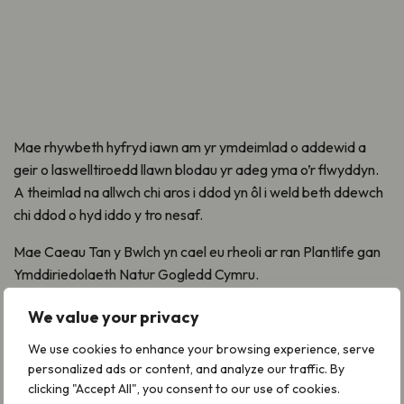
Mae rhywbeth hyfryd iawn am yr ymdeimlad o addewid a
geir o laswelltiroedd llawn blodau yr adeg yma o’r flwyddyn.
A theimlad na allwch chi aros i ddod yn ôl i weld beth ddewch
chi ddod o hyd iddo y tro nesaf.
Mae Caeau Tan y Bwlch yn cael eu rheoli ar ran Plantlife gan
Ymddiriedolaeth Natur Gogledd Cymru.
We value your privacy
Sut mae ymweld â gwarchodfa natur
We use cookies to enhance your browsing experience, serve
personalized ads or content, and analyze our traffic. By
Plantlife yng Nghymru?
clicking "Accept All", you consent to our use of cookies.