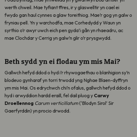
werth chweil. Mae tyfiant ffres, ir y glaswelltir yn cael ei
fwydo gan haul cynnes a glaw toreithiog. Mae’r gog yn galw o
fryniau pell. Yn y warchodfa, mae Corhedydd y Waun yn
syrthio o’r awyr uwch eich pen gyda’i gân yn rhaeadru, ac
mae Clochdar y Cerrig yn galw’n glir o’r prysgwydd.
Beth sydd yn ei flodau ym mis Mai?
Gallwch hefyd ddod o hyd i’r rhywogaethau o blanhigion sy’n
blodeuo gynharaf yn torri trwodd yng Nghae Blaen-dyffryn
ym mis Mai. Os edrychwch chi’n ofalus, gallwch hefyd ddod o
hyd i arwyddion hardd eraill, fel dail pluog y
Carwy
Droellennog
Carum verticillatum
(‘Blodyn Sirol’ Sir
Gaerfyrddin) yn procio drwodd.