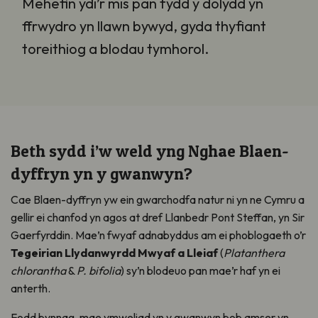
Mehefin ydi’r mis pan fydd y dolydd yn
ffrwydro yn llawn bywyd, gyda thyfiant
toreithiog a blodau tymhorol.
Beth sydd i’w weld yng Nghae Blaen-
dyffryn yn y gwanwyn?
Cae Blaen-dyffryn yw ein gwarchodfa natur ni yn ne Cymru a
gellir ei chanfod yn agos at dref Llanbedr Pont Steffan, yn Sir
Gaerfyrddin. Mae’n fwyaf adnabyddus am ei phoblogaeth o’r
Tegeirian Llydanwyrdd Mwyaf a Lleiaf
(
Platanthera
chlorantha
&
P. bifolia
) sy’n blodeuo pan mae’r haf yn ei
anterth.
Fodd bynnag, mae ymweliad yn y gwanwyn bob amser yn