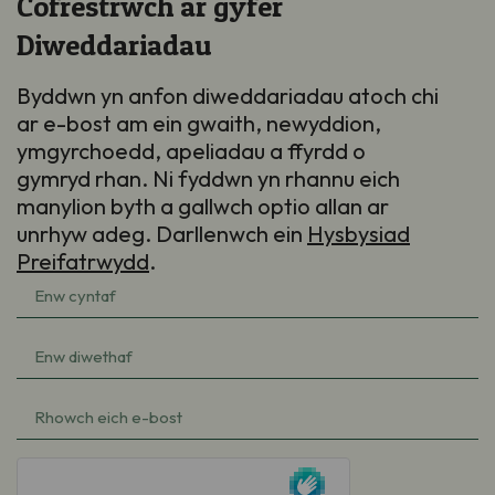
Cofrestrwch ar gyfer
Diweddariadau
Byddwn yn anfon diweddariadau atoch chi
ar e-bost am ein gwaith, newyddion,
ymgyrchoedd, apeliadau a ffyrdd o
gymryd rhan. Ni fyddwn yn rhannu eich
manylion byth a gallwch optio allan ar
unrhyw adeg. Darllenwch ein
Hysbysiad
Preifatrwydd
.
Enw
cyntaf
(Required)
Enw
diwethaf
(Required)
e-
bost
(Required)
hCaptcha