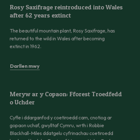
Rosy Saxifrage reintroduced into Wales after 62 years extinct
Rosy Saxifrage reintroduced into Wales
after 62 years extinct
The beautiful mountain plant, Rosy Saxifrage, has
returned to the wild in Wales after becoming
extinct in 1962.
Darllen mwy
Meryw ar y Copaon: Fforest Troedfedd o Uchder
Meryw ar y Copaon: Fforest Troedfedd
o Uchder
Cyfle i ddarganfod y coetiroedd cam, cnotiog ar
gopaon uchaf, gwylltaf Cymru, wrth i Robbie
Blackhall-Miles ddatgelu cyfrinachau coetiroedd