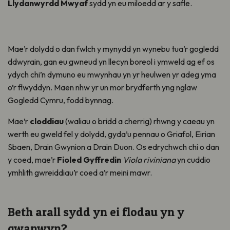
Llydanwyrdd Mwyaf
sydd yn eu miloedd ar y safle.
Mae’r dolydd o dan fwlch y mynydd yn wynebu tua’r gogledd
ddwyrain, gan eu gwneud yn llecyn boreol i ymweld ag ef os
ydych chi’n dymuno eu mwynhau yn yr heulwen yr adeg yma
o’r flwyddyn. Maen nhw yr un mor brydferth yng nglaw
Gogledd Cymru, fodd bynnag.
Mae’r
cloddiau
(waliau o bridd a cherrig) rhwng y caeau yn
werth eu gweld fel y dolydd, gyda’u pennau o Griafol, Eirian
Sbaen, Drain Gwynion a Drain Duon. Os edrychwch chi o dan
y coed, mae’r
Fioled Gyffredin
Viola riviniana
yn cuddio
ymhlith gwreiddiau’r coed a’r meini mawr.
Beth arall sydd yn ei flodau yn y
gwanwyn?