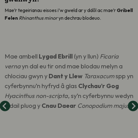
Mae’r tegeirianau eisoes i’w gweld ar y ddôl ac mae’r
Gribell
Felen
Rhinanthus minor
yn dechrau blodeuo.
Mae ambell
Lygad Ebrill
(yn y llun)
Ficaria
verna
yn dal eu tir ond mae blodau melyn a
chlociau gwyn y
Dant y Llew
Taraxacum
spp yn
cyferbynnu’n hyfryd â glas
Clychau’r Gog
Hyacinthus non-scripta
, sy’n cyferbynnu wedyn
â dail pluog y
Cnau Daear
Conopodium majus.