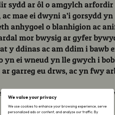
dir sydd ar ôl o amgylch arfordir
 ac mae ei dwyni a’i gorsydd yn 
h anhygoel o blanhigion ac anif
ardal mor bwysig ar gyfer bywy
at y ddinas ac am ddim i bawb e
o yn ei wneud yn lle gwych i bobl
 ar garreg eu drws, ac yn fwy a
Swyddog Cynaliadwyedd Prifysgol Abertawe a
We value your privacy
We use cookies to enhance your browsing experience, serve
personalized ads or content, and analyze our traffic. By