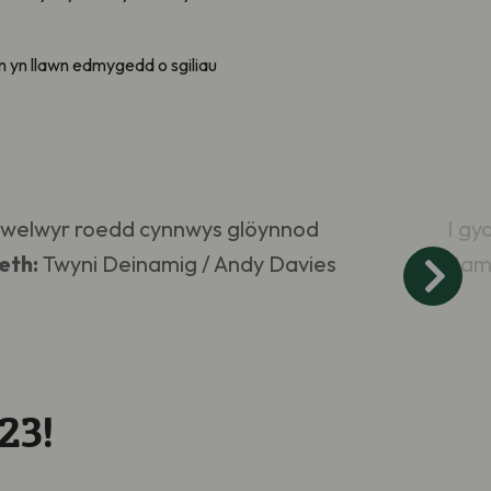
n yn llawn edmygedd o sgiliau
 ymwelwyr roedd cynnwys glöynnod
I gy
eth:
Twyni Deinamig / Andy Davies
Sam
23!