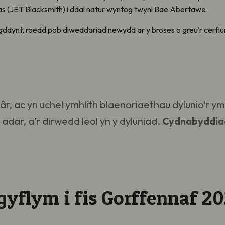
mas (JET Blacksmith) i ddal natur wyntog twyni Bae Abertawe.
gddynt, roedd pob diweddariad newydd ar y broses o greu’r cerflu
 bâr, ac yn uchel ymhlith blaenoriaethau dylunio’r
adar, a’r dirwedd leol yn y dyluniad.
Cydnabyddia
yflym i fis Gorffennaf 20