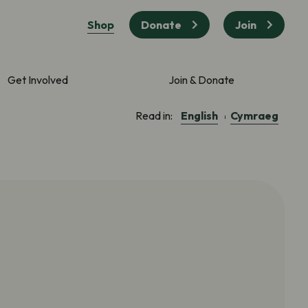
Shop
Donate
Join
Get Involved
Join & Donate
English
Cymraeg
Read in: