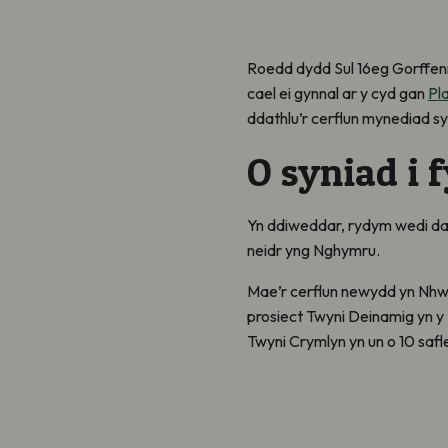
Roedd dydd Sul 16eg Gorffenn
cael ei gynnal ar y cyd gan
Pla
ddathlu’r cerflun mynediad sy
O syniad i 
Yn ddiweddar, rydym wedi dado
neidr yng Nghymru.
Mae’r cerflun newydd yn Nhwy
prosiect Twyni Deinamig yn
Twyni Crymlyn yn un o 10 saf