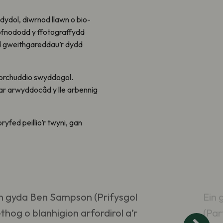
dydol, diwrnod llawn o bio-
hofnododd y ffotograffydd
dd gweithgareddau’r dydd
dorchuddio swyddogol.
ar arwyddocâd y lle arbennig
fed peillio’r twyni, gan
yn gyda Ben Sampson (Prifysgol
Ein 
og o blanhigion arfordirol a’r
(Par