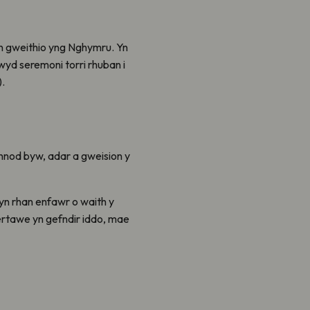
’n gweithio yng Nghymru. Yn
iwyd seremoni torri rhuban i
).
ynnod byw, adar a gweision y
yn rhan enfawr o waith y
tawe yn gefndir iddo, mae