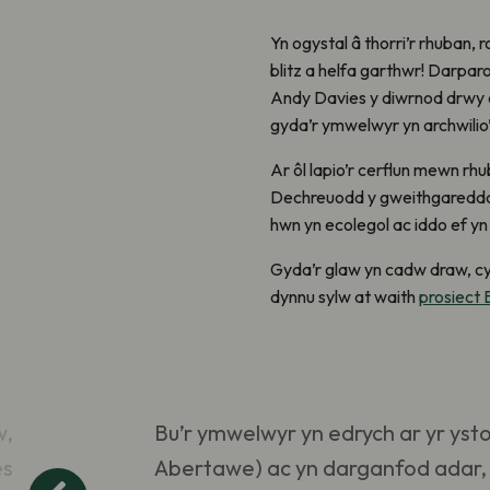
Yn ogystal â thorri’r rhuban,
blitz a helfa garthwr! Darpar
Andy Davies y diwrnod drwy e
gyda’r ymwelwyr yn archwilio
Ar ôl lapio’r cerflun mewn r
Dechreuodd y gweithgareddau 
hwn yn ecolegol ac iddo ef yn
Gyda’r glaw yn cadw draw, cy
dynnu sylw at waith
prosiect 
w,
Bu’r ymwelwyr yn edrych ar yr ys
es
Abertawe) ac yn darganfod adar, m