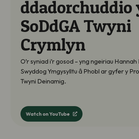
ddadorchuddio 
SoDdGA Twyni
Crymlyn
O’r syniad i’r gosod – yng ngeiriau Hannah 
Swyddog Ymgysylltu â Phobl ar gyfer y Pro
Twyni Deinamig.
Watch on YouTube