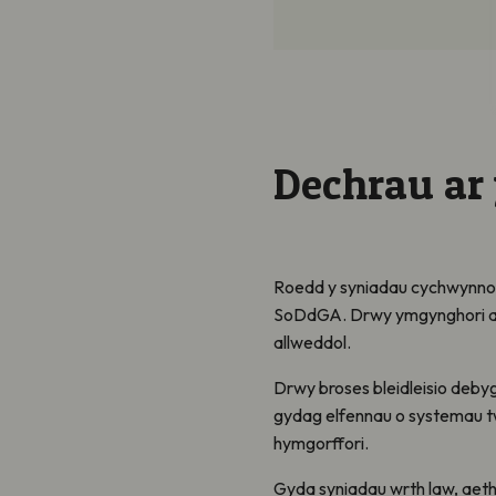
Dechrau ar 
Roedd y syniadau cychwynnol a
SoDdGA. Drwy ymgynghori ag 
allweddol.
Drwy broses bleidleisio deby
gydag elfennau o systemau tw
hymgorffori.
Gyda syniadau wrth law, aetho