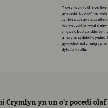
Y cysyniad y tu ôl i’r cerfl
gyrraedd i bobl sy’n ymweld 
cynlluniwyd i gynnwys elfenna
lleol yn cysylltu fwyaf â nh
yn gweld bod ganddo löynnod
a mwy yn cydblethu ynddo. R
gynrychioli nid yn unig y pr
dyfodol y safle.
 Crymlyn yn un o’r pocedi olaf