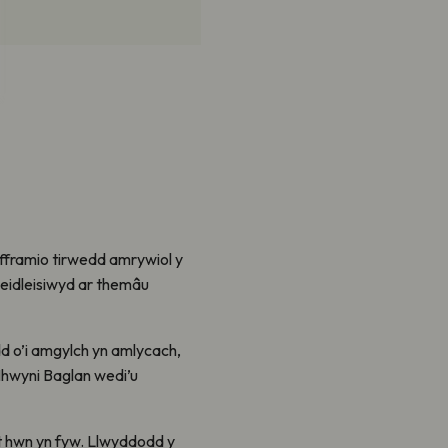
 fframio tirwedd amrywiol y
eidleisiwyd ar themâu
d o’i amgylch yn amlycach,
Nhwyni Baglan wedi’u
ct hwn yn fyw. Llwyddodd y