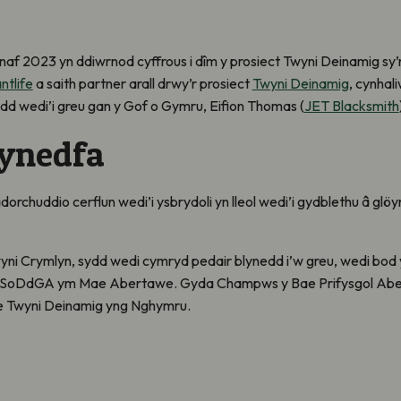
af 2023 yn ddiwrnod cyffrous i dîm y prosiect Twyni Deinamig sy
ntlife
a saith partner arall drwy’r prosiect
Twyni Deinamig
, cynhal
dd wedi’i greu gan y Gof o Gymru, Eifion Thomas (
JET Blacksmith
fynedfa
rchuddio cerflun wedi’i ysbrydoli yn lleol wedi’i gydblethu â glö
ni Crymlyn, sydd wedi cymryd pedair blynedd i’w greu, wedi bod 
 y SoDdGA ym Mae Abertawe. Gyda Champws y Bae Prifysgol Aber
le Twyni Deinamig yng Nghymru.