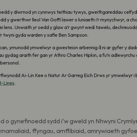
 roedd y diwrnod yn cynnwys teithiau tywys, gweithgareddau celfyd
odd y gwerthwr lleol Van Goffi lawer o luniaeth i’r mynychwyr, a c
i lens. Unwaith yr oedd y glaw a’r gwynt wedi tawelu, dechreuo
’r twyni gyda warden y safle Ben Sampson.
huban, ymunodd ymwelwyr a gwesteion arbennig â ni ar gyfer y da
gydag araith fer gan yr Athro Charles Hipkin, a fu’n adlewyrchu 
 bersonol.
flwynodd Ai-Lin Kee o Natur Ar Garreg Eich Drws yr ymwelwyr i bry
B-Lines
.
tod o gynefinoedd sydd i’w gweld yn Nhwyni Cryml
amaliaid, ffyngau, amffibiaid, amrywiaeth gyfoeth