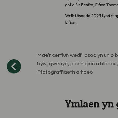
gof o Sir Benfro, Eifion Tho
Wrth i fisoedd 2023 fynd rha
Eifion.
.
Mae’r cerflun wedi’i osod yn un o
byw, gwenyn, planhigion a blodau, 
Ffotograffiaeth a fideo
Ymlaen yn g