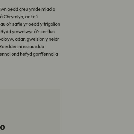
un hwn oedd creu ymdeimlad o
â Chrymlyn, ac fe’i
u o’r safle yr oedd y trigolion
w. Bydd ymwelwyr â’r cerflun
 byw, adar, gweision y neidr
oedden ni eisiau iddo
esennol ond hefyd gorffennol a
 o
Mae Twyni Cr