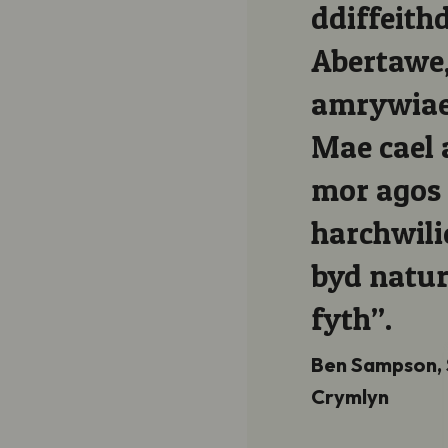
dir Bae
ddiffeith
yn gartref i
Abertawe,
nifeiliaid.
amrywiaet
ywyd gwyllt
Mae cael 
b ei
mor agos 
bobl brofi
harchwili
y arbennig
byd natur
fyth”.
we a Warden Twyni
Ben Sampson, 
Crymlyn