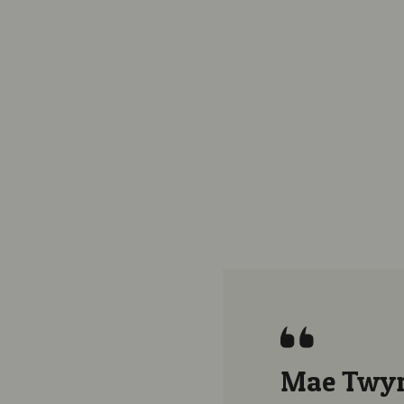
laf o
Mae Twyni