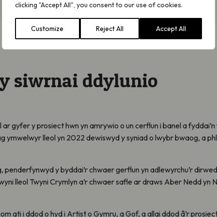
clicking "Accept All", you consent to our use of cookies.
Customize
Reject All
Accept All
y siwrnai ddylunio
r gyfer y prosiect hwn yn amrywio o un cerflun i banel a fyddai’n
ymwelwyr lleol yn 2022 dewiswyd y syniad o lwybr bwaog, a phl
g, penderfynwyd y byddai’r chwaer gerflun yn adlewyrchu’r dirwed
yni lleol Twyni Crymlyn a’r chwaer safle ar draws Aber Nedd yn 
m ati i ddod o hyd i Artist o Gymru, a Gof, a allai ddod â’r prosie