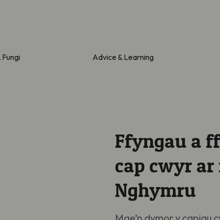
& Fungi
Advice & Learning
Ffyngau a f
cap cwyr ar
Nghymru
Mae’n dymor y capiau c