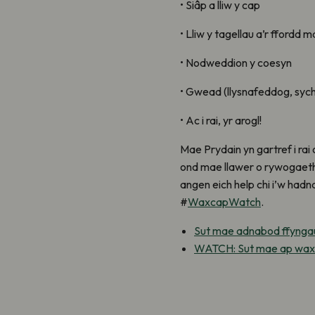
• Siâp a lliw y cap
• Lliw y tagellau a’r ffordd 
• Nodweddion y coesyn
• Gwead (llysnafeddog, sych 
• Ac i rai, yr arogl!
Mae Prydain yn gartref i rai
ond mae llawer o rywogaetha
angen eich help chi i’w had
#
WaxcapWatch
.
Sut mae adnabod ffynga
WATCH: Sut mae ap waxc