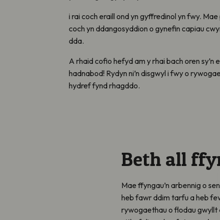
i rai coch eraill ond yn gyffredinol yn fwy. M
coch yn ddangosyddion o gynefin capiau cwy
dda.
A rhaid cofio hefyd am y rhai bach oren sy’n 
hadnabod! Rydyn ni’n disgwyl i fwy o rywoga
hydref fynd rhagddo.
Beth all f
Mae ffyngau’n arbennig o sens
heb fawr ddim tarfu a heb few
rywogaethau o flodau gwyllt a