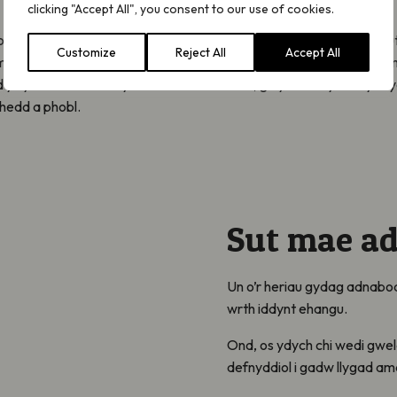
clicking "Accept All", you consent to our use of cookies.
iroedd capiau cwyr â rhai llawn blodau yw eu bod wedi dirywio’n ar
Customize
Reject All
Accept All
ethyddol a datblygiadau trefol. Mae’r glaswelltiroedd hyn yn a
ewid yn yr hinsawdd drwy ddal a storio carbon, gwydnwch yn erbyn sy
hedd a phobl.
Sut mae a
Un o’r heriau gydag adnabod 
wrth iddynt ehangu.
Ond, os ydych chi wedi gwel
defnyddiol i gadw llygad a