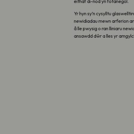
eithaf di-nod yn fotanegol.
Yr hyn sy’n cysylltu glaswellt
newidiadau mewn arferion ama
â lle pwysig o ran lliniaru n
ansawdd dŵr a lles yr amgylc