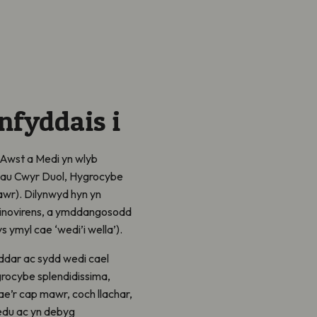
nfyddais i
 Awst a Medi yn wlyb
iau Cwyr Duol, Hygrocybe
awr). Dilynwyd hyn yn
rinovirens, a ymddangosodd
ymyl cae ‘wedi’i wella’).
dar ac sydd wedi cael
rocybe splendidissima,
ae’r cap mawr, coch llachar,
fedu ac yn debyg