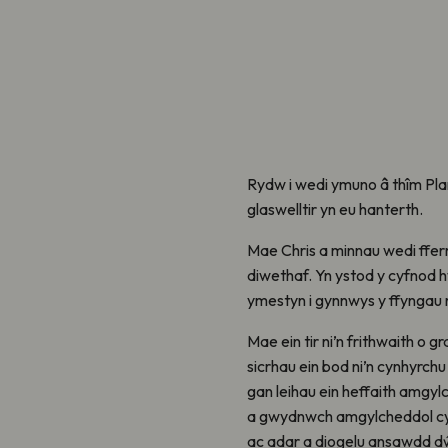
Rydw i wedi ymuno â thîm Pla
glaswelltir yn eu hanterth.
Mae Chris a minnau wedi ffer
diwethaf. Yn ystod y cyfnod 
ymestyn i gynnwys y ffyngau rh
Mae ein tir ni’n frithwaith o gr
sicrhau ein bod ni’n cynhyrch
gan leihau ein heffaith amgyl
a gwydnwch amgylcheddol cyf
ac adar a diogelu ansawdd d