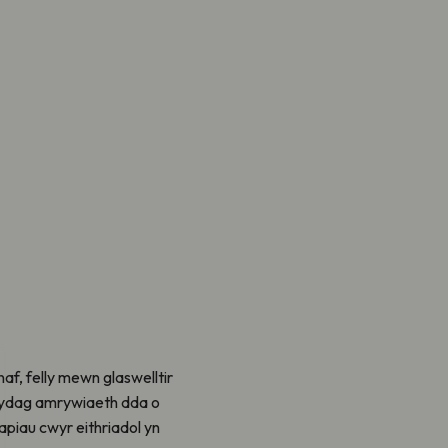
af, felly mewn glaswelltir
r gydag amrywiaeth dda o
apiau cwyr eithriadol yn