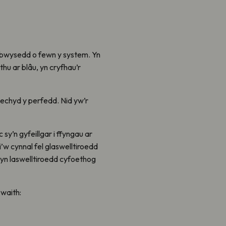
cydbwysedd o fewn y system. Yn
hu ar blâu, yn cryfhau’r
 iechyd y perfedd. Nid yw’r
sy’n gyfeillgar i ffyngau ar
’w cynnal fel glaswelltiroedd
 yn laswelltiroedd cyfoethog
 waith: