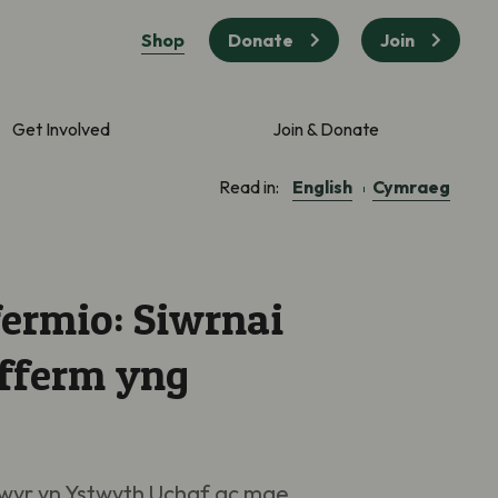
Shop
Donate
Join
Get Involved
Join & Donate
English
Cymraeg
Read in:
fermio: Siwrnai
 fferm yng
wyr yn Ystwyth Uchaf ac mae