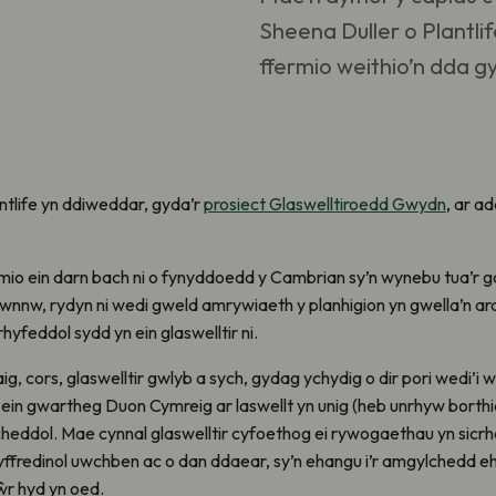
Sheena Duller o Plantlif
ffermio weithio’n dda gy
ntlife yn ddiweddar, gyda’r
prosiect Glaswelltiroedd Gwydn
, ar a
mio ein darn bach ni o fynyddoedd y Cambrian sy’n wynebu tua’r g
hwnnw, rydyn ni wedi gweld amrywiaeth y planhigion yn gwella’n a
yfeddol sydd yn ein glaswelltir ni.
aig, cors, glaswelltir gwlyb a sych, gydag ychydig o dir pori wedi’i we
u ein gwartheg Duon Cymreig ar laswellt yn unig (heb unrhyw borthi
cheddol. Mae cynnal glaswelltir cyfoethog ei rywogaethau yn sicrh
fredinol uwchben ac o dan ddaear, sy’n ehangu i’r amgylchedd e
ŵr hyd yn oed.