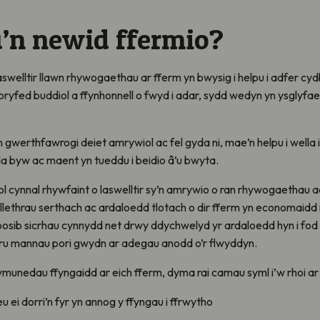
u’n newid ffermio?
laswelltir llawn rhywogaethau ar fferm yn bwysig i helpu i adfer 
bryfed buddiol a ffynhonnell o fwyd i adar, sydd wedyn yn ysglyfaet
yn gwerthfawrogi deiet amrywiol ac fel gyda ni, mae’n helpu i wella
dda byw ac maent yn tueddu i beidio â’u bwyta.
ol cynnal rhywfaint o laswelltir sy’n amrywio o ran rhywogaethau ac 
llethrau serthach ac ardaloedd tlotach o dir fferm yn economaidd i
posib sicrhau cynnydd net drwy ddychwelyd yr ardaloedd hyn i fod
ru mannau pori gwydn ar adegau anodd o’r flwyddyn.
cymunedau ffyngaidd ar eich fferm, dyma rai camau syml i’w rhoi ar
eu ei dorri’n fyr yn annog y ffyngau i ffrwytho