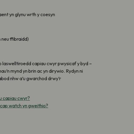
maent yn glynu wrth y coesyn
neu ffibraidd)
 o laswelltiroedd capiau cwyr pwysicaf y byd –
u’n mynd yn brin ac yn dirywio. Rydyn ni
nabod nhw a’u gwarchod drwy’r
u capiau cwyr?
ap watch yn gweithio?