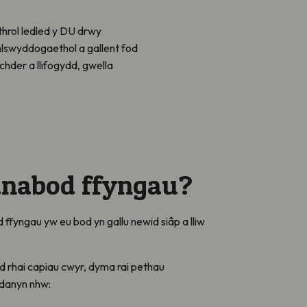
uthrol ledled y DU drwy
mlswyddogaethol a gallent fod
chder a llifogydd, gwella
dnabod ffyngau?
ffyngau yw eu bod yn gallu newid siâp a lliw
d rhai capiau cwyr, dyma rai pethau
mdanyn nhw: