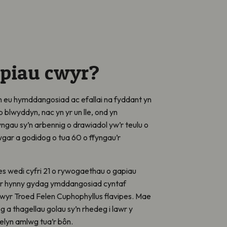
apiau cwyr?
n eu hymddangosiad ac efallai na fyddant yn
 blwyddyn, nac yn yr un lle, ond yn
fyngau sy’n arbennig o drawiadol yw’r teulu o
wgar a godidog o tua 60 o ffyngau’r
soes wedi cyfri 21 o rywogaethau o gapiau
ar hynny gydag ymddangosiad cyntaf
wyr Troed Felen Cuphophyllus flavipes. Mae
a thagellau golau sy’n rhedeg i lawr y
elyn amlwg tua’r bôn.