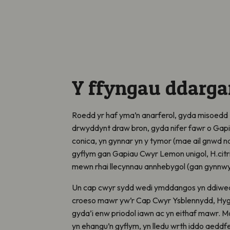
Y ffyngau ddarga
Roedd yr haf yma’n anarferol, gyda misoedd
drwyddynt draw bron, gyda nifer fawr o Gap
conica, yn gynnar yn y tymor (mae ail gnwd n
gyflym gan Gapiau Cwyr Lemon unigol, H.cit
mewn rhai llecynnau annhebygol (gan gynnwys 
Un cap cwyr sydd wedi ymddangos yn ddiwed
croeso mawr yw’r Cap Cwyr Ysblennydd, Hyg
gyda’i enw priodol iawn ac yn eithaf mawr. M
yn ehangu’n gyflym, yn lledu wrth iddo aedd