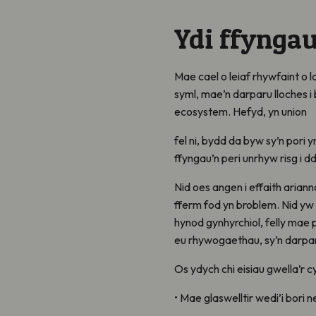
Ydi ffynga
Mae cael o leiaf rhywfaint o 
syml, mae’n darparu lloches i 
ecosystem. Hefyd, yn union
fel ni, bydd da byw sy’n pori 
ffyngau’n peri unrhyw risg i 
Nid oes angen i effaith ariann
fferm fod yn broblem. Nid yw 
hynod gynhyrchiol, felly mae 
eu rhywogaethau, sy’n darpa
Os ydych chi eisiau gwella’r 
• Mae glaswelltir wedi’i bori n