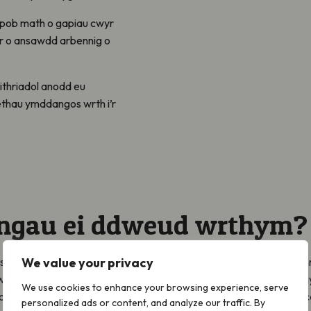
ae pob math o gapiau cwyr
r o ansawdd arbennig o
eithriadol anodd eu
ethau ymddangos wrth i’r
fyngau ei ddweud wrthym?
itif i niwed i’r pridd oherwydd eu cylch bywyd tanddaearol yn benn
We value your privacy
nbynnau artiffisial maen nhw’n ffynnu. Gall hwn fod yn laswellti
We use cookies to enhance your browsing experience, serve
 glaswelltau, ond mae’n bwysig nodi bod llawer o laswelltiroedd c
personalized ads or content, and analyze our traffic. By