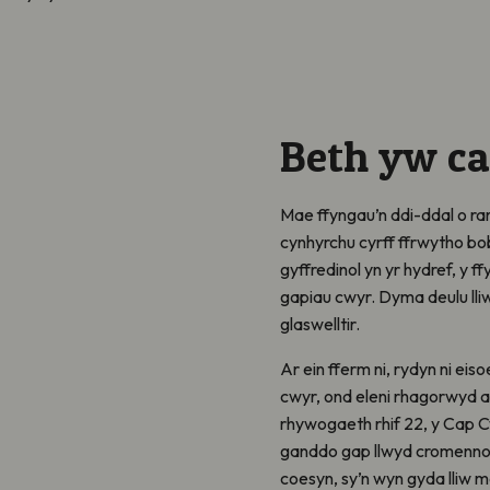
Beth yw c
Mae ffyngau’n ddi-ddal o ra
cynhyrchu cyrff ffrwytho bob
gyffredinol yn yr hydref, y f
gapiau cwyr. Dyma deulu lli
glaswelltir.
Ar ein fferm ni, rydyn ni ei
cwyr, ond eleni rhagorwyd 
rhywogaeth rhif 22, y Cap C
ganddo gap llwyd cromennog 
coesyn, sy’n wyn gyda lliw m